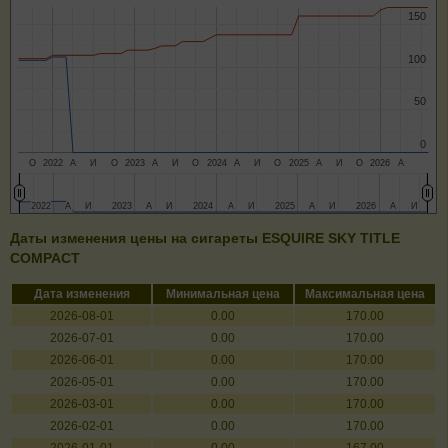
150
150
100
100
50
50
0
0
О
2022
А
И
О
2023
А
И
О
2024
А
И
О
2025
А
И
О
2026
А
2022
2022
А
А
И
И
2023
2023
А
А
И
И
2024
2024
А
А
И
И
2025
2025
А
А
И
И
2026
2026
А
А
И
И
Даты изменения цены на сигареты ESQUIRE SKY TITLE
COMPACT
Дата изменения
Минимальная цена
Максимальная цена
2026-08-01
0.00
170.00
2026-07-01
0.00
170.00
2026-06-01
0.00
170.00
2026-05-01
0.00
170.00
2026-03-01
0.00
170.00
2026-02-01
0.00
170.00