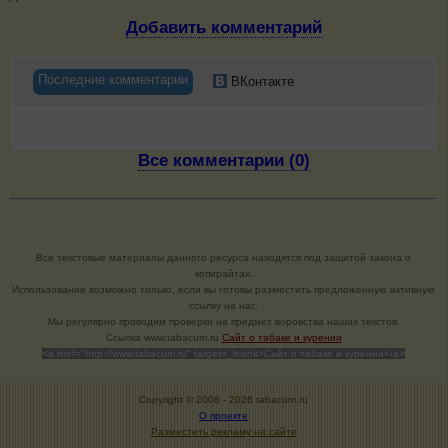
Добавить комментарий
Последние комментарии
ВКонтакте
Все комментарии (0)
Все текстовые материалы данного ресурса находятся под защитой закона о
копирайтах.
Использование возможно только, если вы готовы разместить предложенную активную
ссылку на нас.
Мы регулярно проводим проверки на предмет воровства наших текстов.
Cсылка www.tabacum.ru
Сайт о табаке и курении
<a href="http://www.tabacum.ru" target=_blank>Сайт о табаке и курении</a>
Copyright © 2006 -
2026 tabacum.ru
О проекте
Разместить рекламу на сайте