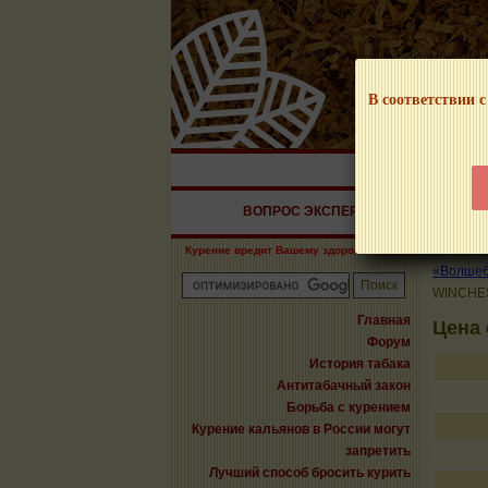
В соответствии с
НАШ ПОРТАЛ – И
ВОПРОС ЭКСПЕРТУ
СИГАРЫ
Курение вредит Вашему здоровью!
«Волшебн
WINCHE
Главная
Цена
Форум
История табака
Антитабачный закон
Борьба с курением
Курение кальянов в России могут
запретить
Лучший способ бросить курить