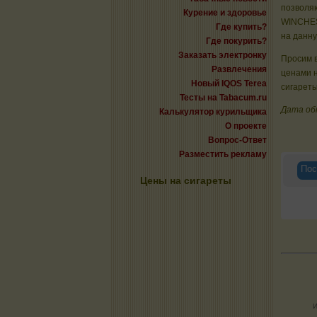
позволяю
Курение и здоровье
WINCHES
Где купить?
на данну
Где покурить?
Заказать электронку
Просим в
Развлечения
ценами 
Новый IQOS Terea
сигареты
Тесты на Tabacum.ru
Дата об
Калькулятор курильщика
О проекте
Вопрос-Ответ
Разместить рекламу
Пос
Цены на сигареты
И