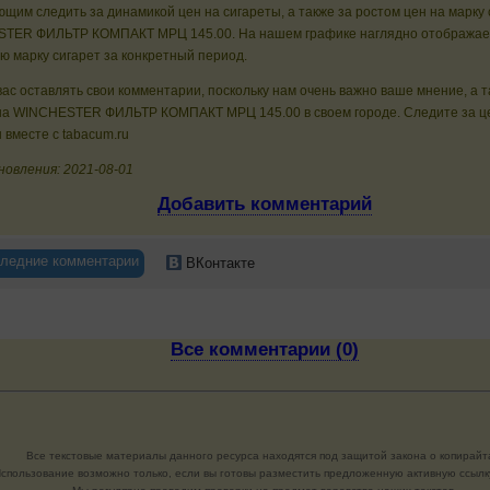
щим следить за динамикой цен на сигареты, а также за ростом цен на марку 
TER ФИЛЬТР КОМПАКТ МРЦ 145.00. На нашем графике наглядно отображает
ю марку сигарет за конкретный период.
ас оставлять свои комментарии, поскольку нам очень важно ваше мнение, а 
на WINCHESTER ФИЛЬТР КОМПАКТ МРЦ 145.00 в своем городе. Следите за ц
 вместе с tabacum.ru
новления: 2021-08-01
Добавить комментарий
ледние комментарии
ВКонтакте
Все комментарии (0)
Все текстовые материалы данного ресурса находятся под защитой закона о копирайт
спользование возможно только, если вы готовы разместить предложенную активную ссылку