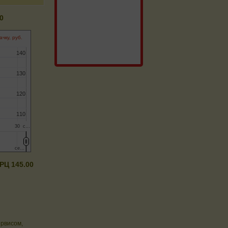
0
ачку, руб.
140
140
130
130
120
120
110
110
30
с…
се…
се…
Ц 145.00
ервисом,