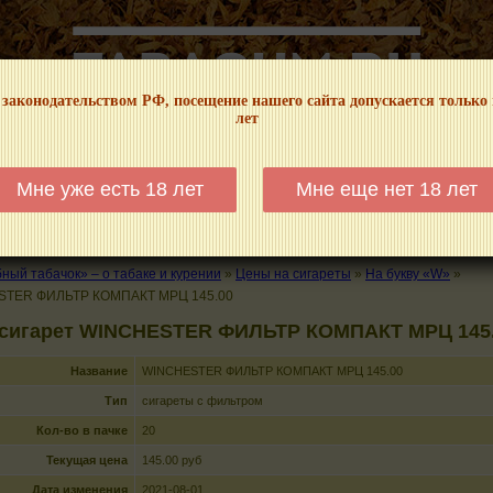
 законодательством РФ, посещение нашего сайта допускается только
лет
НФОРМАЦИОННЫЙ! МЫ НЕ ЗАНИМАЕМСЯ ПРОДАЖЕЙ И РЕКЛАМОЙ ТАБА
Мне уже есть 18 лет
Мне еще нет 18 лет
КАЛЬЯНЫ
ТРУБКИ
ГДЕ КУПИТЬ
ГДЕ ПОКУРИТЬ
КУРЕНИЕ И 
ый табачок» – о табаке и курении
»
Цены на сигареты
»
На букву «W»
»
STER ФИЛЬТР КОМПАКТ МРЦ 145.00
 сигарет WINCHESTER ФИЛЬТР КОМПАКТ МРЦ 145
Название
WINCHESTER ФИЛЬТР КОМПАКТ МРЦ 145.00
Тип
сигареты с фильтром
Кол-во в пачке
20
Текущая цена
145.00 руб
Дата изменения
2021-08-01