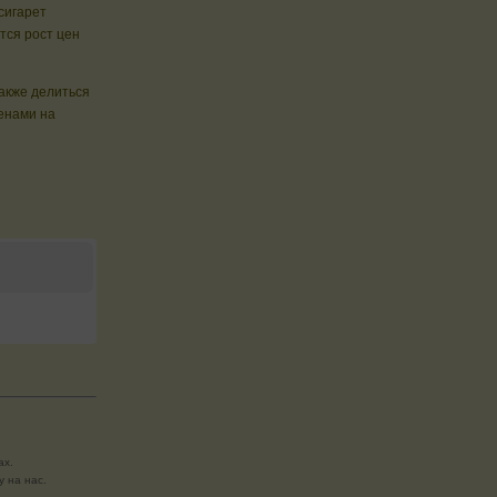
сигарет
ся рост цен
также делиться
енами на
ах.
 на нас.