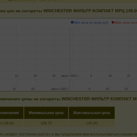
ка цен на сигареты WINCHESTER ФИЛЬТР КОМПАКТ МРЦ 145.0
Мин цена за пачку, руб.
Макс цена за п
12
19
26
август 2021 г.
9
16
23
12
12
19
19
август 2021 г.
август 2021 г.
9
9
16
16
23
23
зменения цены на сигареты WINCHESTER ФИЛЬТР КОМПАКТ МР
 изменения
Минимальная цена
Максимальная цена
21-08-01
108.75
145.00
ь сигарет постоянно растет, и мы предлагаем вам воспользоваться нашим с