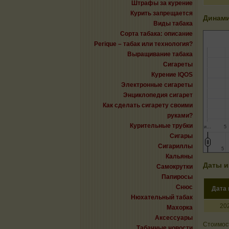
Штрафы за курение
Курить запрещается
Динами
Виды табака
Сорта табака: описание
Perique – табак или технология?
Выращивание табака
Сигареты
Курение IQOS
Электронные сигареты
Энциклопедия сигарет
Как сделать сигарету своими
руками?
Курительные трубки
и…
5
Сигары
Сигариллы
5
5
Кальяны
Даты и
Самокрутки
Папиросы
Снюс
Дата
Нюхательный табак
20
Махорка
Аксессуары
Стоимост
Табачные новости