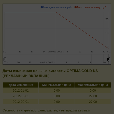
Мин цена за пачку, руб.
Макс цена за пачку, руб.
20
20
10
10
0
0
с…
10
17
24
октябрь 2012 г.
8
15
22
29
н…
3
3
10
10
17
17
октябрь 2012 г.
октябрь 2012 г.
8
8
15
15
22
22
но…
но…
Даты изменения цены на сигареты OPTIMA GOLD KS
(РЕКЛАМНЫЙ ВКЛАДЫШ)
Дата изменения
Минимальная цена
Максимальная цена
2012-11-01
0.00
0.00
2012-10-01
0.00
27.00
2012-09-01
0.00
27.00
Стоимость сигарет постоянно растет, и мы предлагаем вам