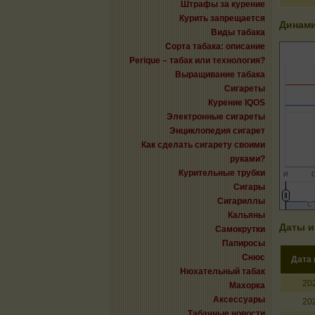
Штрафы за курение
Курить запрещается
Динами
Виды табака
Сорта табака: описание
Perique – табак или технология?
Выращивание табака
Сигареты
Курение IQOS
Электронные сигареты
Энциклопедия сигарет
Как сделать сигарету своими
руками?
Курительные трубки
И
Сигары
Сигариллы
С
С
Кальяны
Даты и
Самокрутки
Папиросы
Снюс
Дата
Нюхательный табак
20
Махорка
Аксессуары
20
Табачные новости