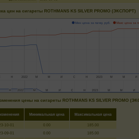
ка цен на сигареты ROTHMANS KS SILVER PROMO (ЭКСПОРТ)
Мин цена за пачку, руб.
Макс цена за п
С
Н
2022
М
М
И
С
Н
2023
М
М
И
Н
Н
2022
2022
М
М
М
М
И
И
С
С
Н
Н
2023
2023
М
М
М
М
И
И
зменения цены на сигареты ROTHMANS KS SILVER PROMO (ЭК
 изменения
Минимальная цена
Максимальная цена
23-10-01
0.00
185.00
23-09-01
0.00
185.00