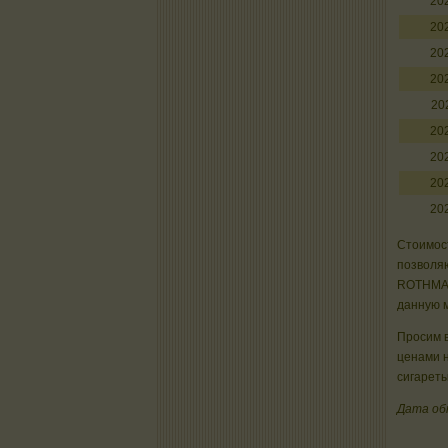
20
20
20
20
20
20
20
20
20
Стоимост
позволяю
ROTHMAN
данную м
Просим в
ценами 
сигареты
Дата об