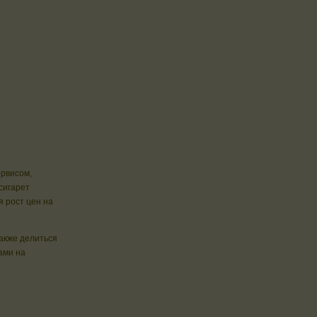
ервисом,
сигарет
 рост цен на
также делиться
ами на