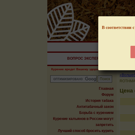
В соответствии с
НАШ ПОРТАЛ – И
ВОПРОС ЭКСПЕРТУ
СИГАРЫ
Курение вредит Вашему здоровью!
«Волшебн
ROTHMA
Главная
Цена
Форум
История табака
Антитабачный закон
Борьба с курением
Курение кальянов в России могут
запретить
Лучший способ бросить курить