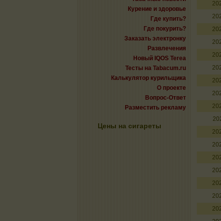
20
Курение и здоровье
20
Где купить?
Где покурить?
20
Заказать электронку
20
Развлечения
20
Новый IQOS Terea
20
Тесты на Tabacum.ru
Калькулятор курильщика
20
О проекте
20
Вопрос-Ответ
20
Разместить рекламу
20
Цены на сигареты
20
20
20
20
20
20
20