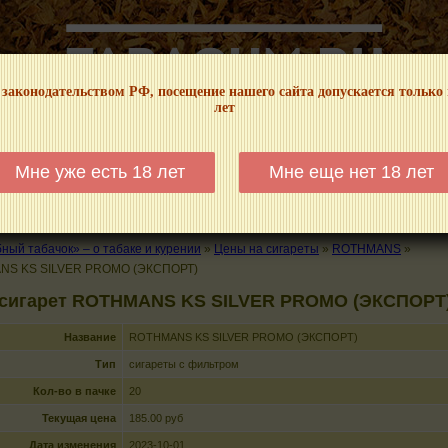
 законодательством РФ, посещение нашего сайта допускается только
лет
НФОРМАЦИОННЫЙ! МЫ НЕ ЗАНИМАЕМСЯ ПРОДАЖЕЙ И РЕКЛАМОЙ ТАБА
Мне уже есть 18 лет
Мне еще нет 18 лет
КАЛЬЯНЫ
ТРУБКИ
ГДЕ КУПИТЬ
ГДЕ ПОКУРИТЬ
КУРЕНИЕ И 
ый табачок» – о табаке и курении
»
Цены на сигареты
»
ROTHMANS
»
NS KS SILVER PROMO (ЭКСПОРТ)
 сигарет ROTHMANS KS SILVER PROMO (ЭКСПОРТ
Название
ROTHMANS KS SILVER PROMO (ЭКСПОРТ)
Тип
сигареты с фильтром
Кол-во в пачке
20
Текущая цена
185.00 руб
Дата изменения
2023-10-01