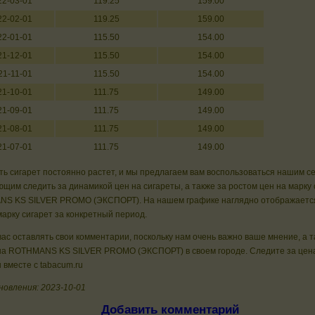
22-03-01
119.25
159.00
22-02-01
119.25
159.00
22-01-01
115.50
154.00
21-12-01
115.50
154.00
21-11-01
115.50
154.00
21-10-01
111.75
149.00
21-09-01
111.75
149.00
21-08-01
111.75
149.00
21-07-01
111.75
149.00
ь сигарет постоянно растет, и мы предлагаем вам воспользоваться нашим с
щим следить за динамикой цен на сигареты, а также за ростом цен на марку 
S KS SILVER PROMO (ЭКСПОРТ). На нашем графике наглядно отображается
арку сигарет за конкретный период.
ас оставлять свои комментарии, поскольку нам очень важно ваше мнение, а 
на ROTHMANS KS SILVER PROMO (ЭКСПОРТ) в своем городе. Следите за цен
 вместе с tabacum.ru
новления: 2023-10-01
Добавить комментарий