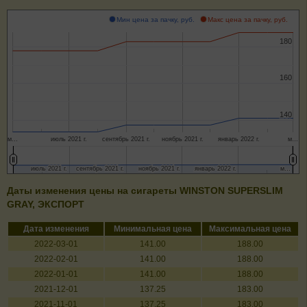
Мин цена за пачку, руб.
Макс цена за пачку, руб.
180
180
160
160
140
140
м…
июль 2021 г.
сентябрь 2021 г.
ноябрь 2021 г.
январь 2022 г.
м…
июль 2021 г.
июль 2021 г.
сентябрь 2021 г.
сентябрь 2021 г.
ноябрь 2021 г.
ноябрь 2021 г.
январь 2022 г.
январь 2022 г.
м…
м…
Даты изменения цены на сигареты WINSTON SUPERSLIM
GRAY, ЭКСПОРТ
Дата изменения
Минимальная цена
Максимальная цена
2022-03-01
141.00
188.00
2022-02-01
141.00
188.00
2022-01-01
141.00
188.00
2021-12-01
137.25
183.00
2021-11-01
137.25
183.00