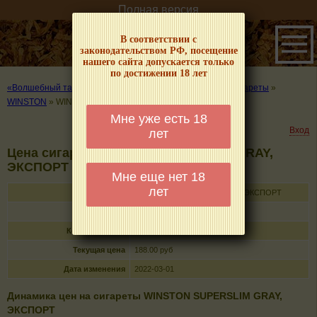
Полная версия
В соответствии с
законодательством РФ, посещение
нашего сайта допускается только
по достижении 18 лет
«Волшебный табачок» – о табаке и курении
»
Цены на сигареты
»
WINSTON
»
WINSTON SUPERSLIM GRAY, ЭКСПОРТ
Мне уже есть 18
Вход
лет
Цена сигарет WINSTON SUPERSLIM GRAY,
ЭКСПОРТ
Мне еще нет 18
лет
Название
WINSTON SUPERSLIM GRAY, ЭКСПОРТ
Тип
сигареты с фильтром
Кол-во в пачке
20
Текущая цена
188.00 руб
Дата изменения
2022-03-01
Динамика цен на сигареты WINSTON SUPERSLIM GRAY,
ЭКСПОРТ