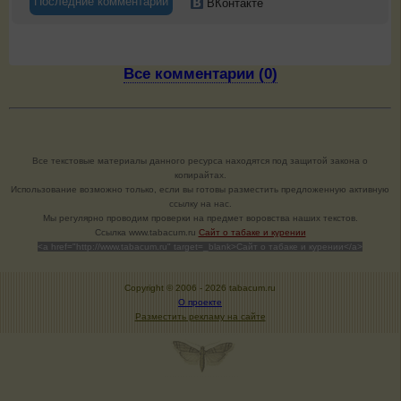
Последние комментарии
ВКонтакте
Все комментарии (0)
Все текстовые материалы данного ресурса находятся под защитой закона о
копирайтах.
Использование возможно только, если вы готовы разместить предложенную активную
ссылку на нас.
Мы регулярно проводим проверки на предмет воровства наших текстов.
Cсылка www.tabacum.ru
Сайт о табаке и курении
<a href="http://www.tabacum.ru" target=_blank>Сайт о табаке и курении</a>
Copyright © 2006 -
2026 tabacum.ru
О проекте
Разместить рекламу на сайте