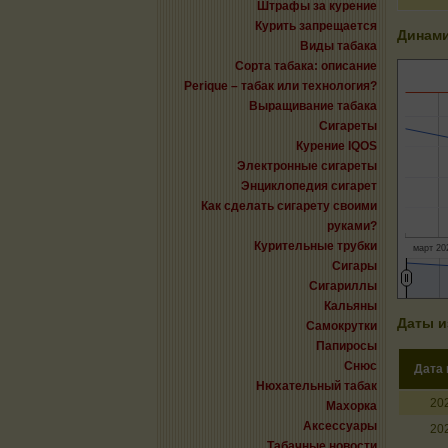
Штрафы за курение
Курить запрещается
Динами
Виды табака
Сорта табака: описание
Perique – табак или технология?
Выращивание табака
Сигареты
Курение IQOS
Электронные сигареты
Энциклопедия сигарет
Как сделать сигарету своими
руками?
Курительные трубки
март 202
Сигары
Сигариллы
Кальяны
Даты и
Самокрутки
Папиросы
Снюс
Дата
Нюхательный табак
20
Махорка
Аксессуары
20
Табачные новости