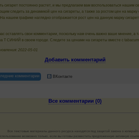
ь сигарет постоянно растет, и мы предлагаем вам воспользоваться нашим с
щим следить за динамикой цен на сигареты, а также за ростом цен на марку 
а нашем графике наглядно отображается рост цен на данную марку сигарет
ас оставлять свои комментарии, поскольку нам очень важно ваше мнение, а 
а T СИНИЙ в своем городе. Следите за ценами на сигареты вместе с tabacum
новления: 2022-05-01
Добавить комментарий
ледние комментарии
ВКонтакте
Все комментарии (0)
Все текстовые материалы данного ресурса находятся под защитой закона о копирайт
спользование возможно только, если вы готовы разместить предложенную активную ссылку