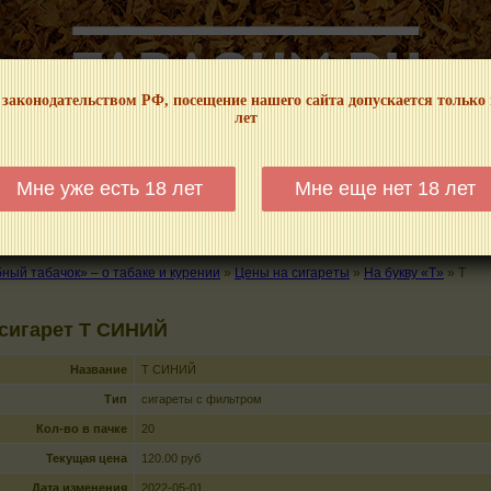
 законодательством РФ, посещение нашего сайта допускается только
лет
НФОРМАЦИОННЫЙ! МЫ НЕ ЗАНИМАЕМСЯ ПРОДАЖЕЙ И РЕКЛАМОЙ ТАБА
Мне уже есть 18 лет
Мне еще нет 18 лет
КАЛЬЯНЫ
ТРУБКИ
ГДЕ КУПИТЬ
ГДЕ ПОКУРИТЬ
КУРЕНИЕ И 
ый табачок» – о табаке и курении
»
Цены на сигареты
»
На букву «T»
»
T
сигарет T СИНИЙ
Название
T СИНИЙ
Тип
сигареты с фильтром
Кол-во в пачке
20
Текущая цена
120.00 руб
Дата изменения
2022-05-01