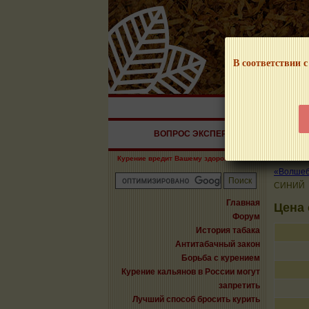
В соответствии с
НАШ ПОРТАЛ – И
ВОПРОС ЭКСПЕРТУ
СИГАРЫ
Курение вредит Вашему здоровью!
«Волшебн
СИНИЙ
Главная
Цена 
Форум
История табака
Антитабачный закон
Борьба с курением
Курение кальянов в России могут
запретить
Лучший способ бросить курить