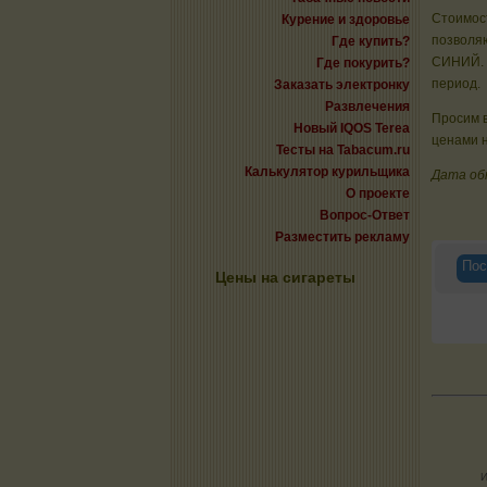
Стоимост
Курение и здоровье
позволяю
Где купить?
СИНИЙ. Н
Где покурить?
период.
Заказать электронку
Развлечения
Просим в
Новый IQOS Terea
ценами н
Тесты на Tabacum.ru
Калькулятор курильщика
Дата об
О проекте
Вопрос-Ответ
Разместить рекламу
Пос
Цены на сигареты
И