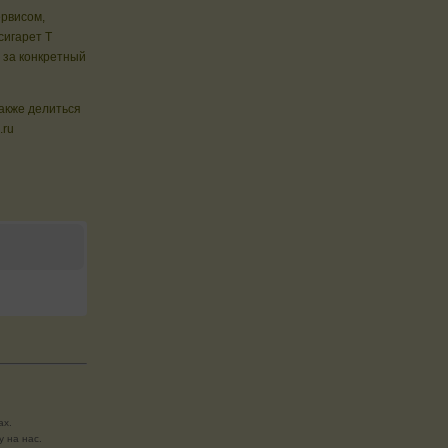
ервисом,
сигарет T
 за конкретный
также делиться
.ru
ах.
 на нас.