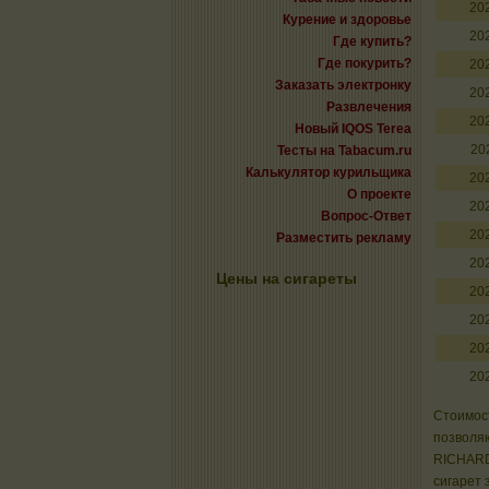
20
Курение и здоровье
20
Где купить?
Где покурить?
20
Заказать электронку
20
Развлечения
20
Новый IQOS Terea
20
Тесты на Tabacum.ru
Калькулятор курильщика
20
О проекте
20
Вопрос-Ответ
20
Разместить рекламу
20
Цены на сигареты
20
20
20
20
Стоимост
позволяю
RICHARD
сигарет 