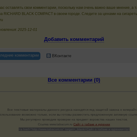
ас оставлять свои комментарии, поскольку нам очень важно ваше мнение, а 
на RICHARD BLACK COMPACT в своем городе. Следите за ценами на сигареты
ru
новления: 2025-12-01
Добавить комментарий
ледние комментарии
ВКонтакте
Все комментарии (0)
Все текстовые материалы данного ресурса находятся под защитой закона о копирайт
спользование возможно только, если вы готовы разместить предложенную активную ссылку
Мы регулярно проводим проверки на предмет воровства наших текстов.
Cсылка www.tabacum.ru
Сайт о табаке и курении
<a href="http://www.tabacum.ru" target=_blank>Сайт о табаке и курении</a>