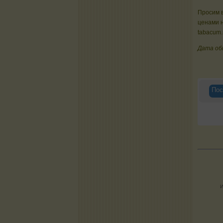
Просим в
ценами 
tabacum.
Дата об
Пос
И