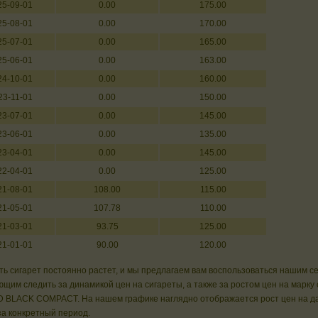
25-09-01
0.00
175.00
25-08-01
0.00
170.00
25-07-01
0.00
165.00
25-06-01
0.00
163.00
24-10-01
0.00
160.00
23-11-01
0.00
150.00
23-07-01
0.00
145.00
23-06-01
0.00
135.00
23-04-01
0.00
145.00
22-04-01
0.00
125.00
21-08-01
108.00
115.00
21-05-01
107.78
110.00
21-03-01
93.75
125.00
21-01-01
90.00
120.00
ь сигарет постоянно растет, и мы предлагаем вам воспользоваться нашим с
щим следить за динамикой цен на сигареты, а также за ростом цен на марку 
 BLACK COMPACT. На нашем графике наглядно отображается рост цен на д
за конкретный период.