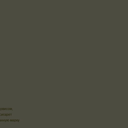
ервисом,
сигарет
анную марку