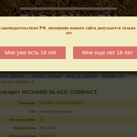
 законодательством РФ, посещение нашего сайта допускается только
лет
НФОРМАЦИОННЫЙ! МЫ НЕ ЗАНИМАЕМСЯ ПРОДАЖЕЙ И РЕКЛАМОЙ ТАБА
Мне уже есть 18 лет
Мне еще нет 18 лет
КАЛЬЯНЫ
ТРУБКИ
ГДЕ КУПИТЬ
ГДЕ ПОКУРИТЬ
КУРЕНИЕ И 
ый табачок» – о табаке и курении
»
Цены на сигареты
»
На букву «R»
»
D BLACK COMPACT
 сигарет RICHARD BLACK COMPACT
Название
RICHARD BLACK COMPACT
Тип
сигареты с фильтром
Кол-во в пачке
20
Текущая цена
183.00 руб
Дата изменения
2025-12-01