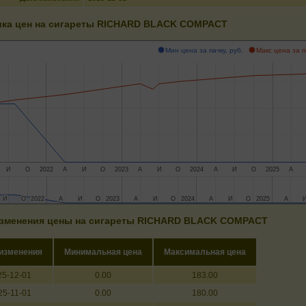
ка цен на сигареты RICHARD BLACK COMPACT
Мин цена за пачку, руб.
Макс цена за п
И
О
2022
А
И
О
2023
А
И
О
2024
А
И
О
2025
А
И
И
О
О
2022
2022
А
А
И
И
О
О
2023
2023
А
А
И
И
О
О
2024
2024
А
А
И
И
О
О
2025
2025
А
А
зменения цены на сигареты RICHARD BLACK COMPACT
 изменения
Минимальная цена
Максимальная цена
25-12-01
0.00
183.00
25-11-01
0.00
180.00