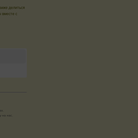
также делиться
 вместе с
ах.
 на нас.