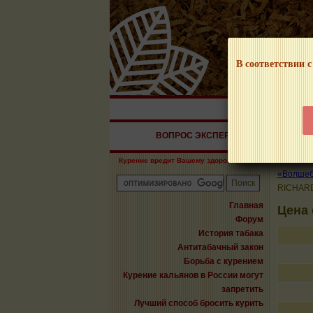
В соответствии с
НАШ ПОРТАЛ – И
ВОПРОС ЭКСПЕРТУ
СИГАРЫ
Курение вредит Вашему здоровью!
«Волшебн
RICHAR
Главная
Цена
Форум
История табака
Антитабачный закон
Борьба с курением
Курение кальянов в России могут
запретить
Лучший способ бросить курить