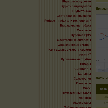
Штрафы за курение
Курить запрещается
Динами
Виды табака
Сорта табака: описание
Perique – табак или технология?
Выращивание табака
Сигареты
Курение IQOS
Электронные сигареты
Энциклопедия сигарет
Как сделать сигарету своими
руками?
Курительные трубки
2…
А
Сигары
Сигариллы
А
А
Кальяны
Даты и
Самокрутки
Папиросы
Снюс
Дата
Нюхательный табак
20
Махорка
Аксессуары
20
Табачные новости