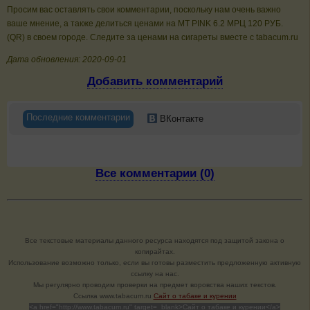
Просим вас оставлять свои комментарии, поскольку нам очень важно
ваше мнение, а также делиться ценами на MT PINK 6.2 МРЦ 120 РУБ.
(QR) в своем городе. Следите за ценами на сигареты вместе с tabacum.ru
Дата обновления: 2020-09-01
Добавить комментарий
Последние комментарии
ВКонтакте
Все комментарии (0)
Все текстовые материалы данного ресурса находятся под защитой закона о
копирайтах.
Использование возможно только, если вы готовы разместить предложенную активную
ссылку на нас.
Мы регулярно проводим проверки на предмет воровства наших текстов.
Cсылка www.tabacum.ru
Сайт о табаке и курении
<a href="http://www.tabacum.ru" target=_blank>Сайт о табаке и курении</a>