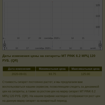
120
120
110
110
100
100
а…
10
17
24
сентябрь 2020 г.
14
21
3
3
10
10
17
17
сентябрь 2020 г.
сентябрь 2020 г.
7
7
14
14
21
21
октяб…
октяб…
Даты изменения цены на сигареты MT PINK 6.2 МРЦ 120
РУБ. (QR)
Дата изменения
Минимальная цена
Максимальная цена
2020-09-01
93.75
125.00
Стоимость сигарет постоянно растет, и мы предлагаем вам
воспользоваться нашим сервисом, позволяющим следить за динамикой
цен на сигареты, а также за ростом цен на марку сигарет MT PINK 6.2
МРЦ 120 РУБ. (QR). На нашем графике наглядно отображается рост цен
на данную марку сигарет за конкретный период.