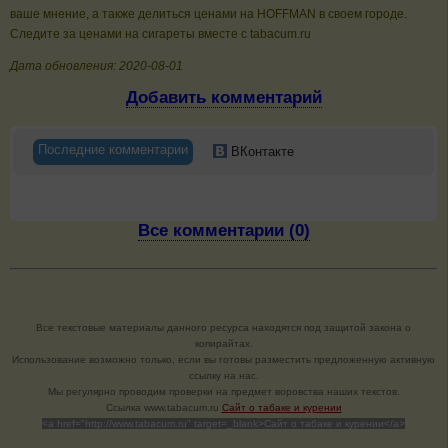
ваше мнение, а также делиться ценами на HOFFMAN в своем городе.
Следите за ценами на сигареты вместе с tabacum.ru
Дата обновления: 2020-08-01
Добавить комментарий
Последние комментарии
ВКонтакте
Все комментарии (0)
Все текстовые материалы данного ресурса находятся под защитой закона о
копирайтах.
Использование возможно только, если вы готовы разместить предложенную активную
ссылку на нас.
Мы регулярно проводим проверки на предмет воровства наших текстов.
Cсылка www.tabacum.ru
Сайт о табаке и курении
<a href="http://www.tabacum.ru" target=_blank>Сайт о табаке и курении</a>