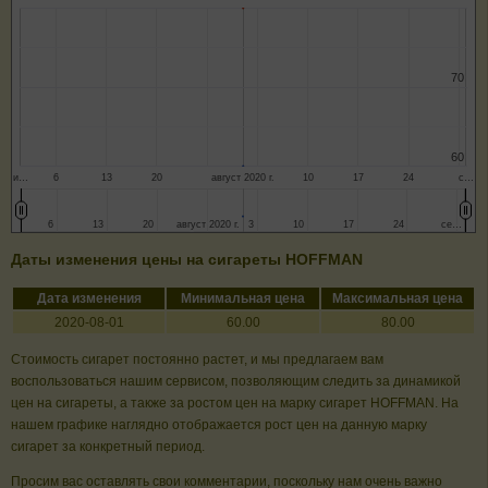
70
70
60
60
и…
6
13
20
август 2020 г.
10
17
24
с…
6
6
13
13
20
20
август 2020 г.
август 2020 г.
3
3
10
10
17
17
24
24
се…
се…
Даты изменения цены на сигареты HOFFMAN
Дата изменения
Минимальная цена
Максимальная цена
2020-08-01
60.00
80.00
Стоимость сигарет постоянно растет, и мы предлагаем вам
воспользоваться нашим сервисом, позволяющим следить за динамикой
цен на сигареты, а также за ростом цен на марку сигарет HOFFMAN. На
нашем графике наглядно отображается рост цен на данную марку
сигарет за конкретный период.
Просим вас оставлять свои комментарии, поскольку нам очень важно