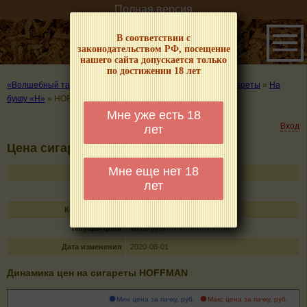
Полная версия
В соответствии с
законодательством РФ, посещение
нашего сайта допускается только
по достижении 18 лет
«Волшебный табачок» – о табаке и курении
»
Цены на сигареты
»
На
букву «H»
»
HOFFMAN
Мне уже есть 18
Вход
лет
Цена сигарет HOFFMAN
Мне еще нет 18
Название
HOFFMAN
лет
Тип
сигареты с фильтром
Кол-во в пачке
20
Текущая цена
80.00 руб
Дата изменения
2020-08-01
Динамика цен на сигареты HOFFMAN
Мин цена за пачку, руб.
Макс цена за пачку, руб.