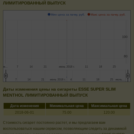
ЛИМИТИРОВАННЫЙ ВЫПУСК
Мин цена за пачку, руб.
Макс цена за пачку, руб.
100
100
80
80
м…
7
14
21
июнь 2018 г.
11
18
25
7
7
14
14
21
21
июнь 2018 г.
июнь 2018 г.
4
4
11
11
18
18
25
25
июль…
июль…
Даты изменения цены на сигареты ESSE SUPER SLIM
MENTHOL ЛИМИТИРОВАННЫЙ ВЫПУСК
Дата изменения
Минимальная цена
Максимальная цена
2018-06-01
75.00
120.00
Стоимость сигарет постоянно растет, и мы предлагаем вам
воспользоваться нашим сервисом, позволяющим следить за динамикой