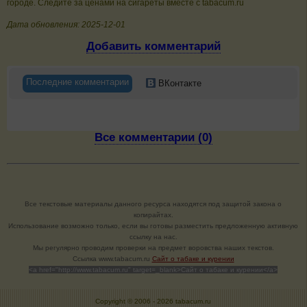
городе. Следите за ценами на сигареты вместе с tabacum.ru
Дата обновления: 2025-12-01
Добавить комментарий
Последние комментарии
ВКонтакте
Все комментарии (0)
Все текстовые материалы данного ресурса находятся под защитой закона о
копирайтах.
Использование возможно только, если вы готовы разместить предложенную активную
ссылку на нас.
Мы регулярно проводим проверки на предмет воровства наших текстов.
Cсылка www.tabacum.ru
Сайт о табаке и курении
<a href="http://www.tabacum.ru" target=_blank>Сайт о табаке и курении</a>
Copyright © 2006 -
2026 tabacum.ru