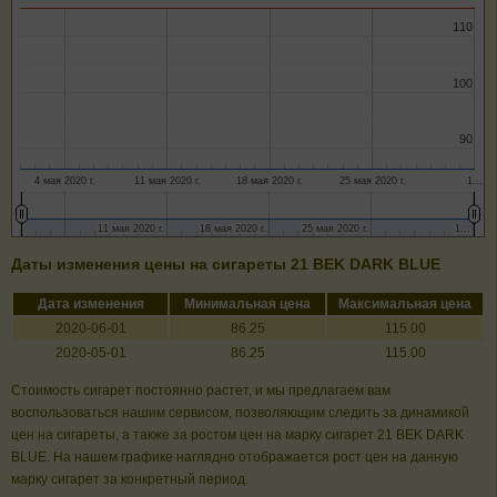
110
110
100
100
90
90
4 мая 2020 г.
11 мая 2020 г.
18 мая 2020 г.
25 мая 2020 г.
1…
11 мая 2020 г.
11 мая 2020 г.
18 мая 2020 г.
18 мая 2020 г.
25 мая 2020 г.
25 мая 2020 г.
1…
1…
Даты изменения цены на сигареты 21 ВEK DARK BLUE
Дата изменения
Минимальная цена
Максимальная цена
2020-06-01
86.25
115.00
2020-05-01
86.25
115.00
Стоимость сигарет постоянно растет, и мы предлагаем вам
воспользоваться нашим сервисом, позволяющим следить за динамикой
цен на сигареты, а также за ростом цен на марку сигарет 21 ВEK DARK
BLUE. На нашем графике наглядно отображается рост цен на данную
марку сигарет за конкретный период.