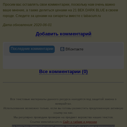
Просим вас оставлять свои комментарии, поскольку нам очень важно
ваше мнение, а также делиться ценами на 21 ВEK DARK BLUE в своем
городе. Следите за ценами на сигареты вместе с tabacum.ru
Дата обновления: 2020-06-01
Добавить комментарий
Последние комментарии
ВКонтакте
Все комментарии (0)
Все текстовые материалы данного ресурса находятся под защитой закона о
копирайтах.
Использование возможно только, если вы готовы разместить предложенную активную
ссылку на нас.
Мы регулярно проводим проверки на предмет воровства наших текстов.
Cсылка www.tabacum.ru
Сайт о табаке и курении
<a href="http://www.tabacum.ru" target=_blank>Сайт о табаке и курении</a>