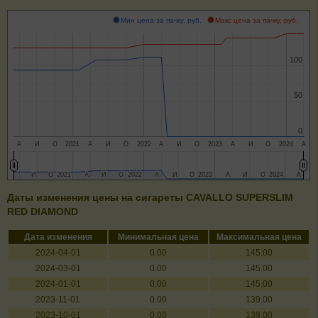
Мин цена за пачку, руб.
Макс цена за пачку, руб.
100
100
50
50
0
0
А
И
О
2021
А
И
О
2022
А
И
О
2023
А
И
О
2024
А
И
И
О
О
2021
2021
А
А
И
И
О
О
2022
2022
А
А
И
И
О
О
2023
2023
А
А
И
И
О
О
2024
2024
А
А
Даты изменения цены на сигареты CAVALLO SUPERSLIM
RED DIAMOND
Дата изменения
Минимальная цена
Максимальная цена
2024-04-01
0.00
145.00
2024-03-01
0.00
145.00
2024-01-01
0.00
145.00
2023-11-01
0.00
139.00
2023-10-01
0.00
139.00