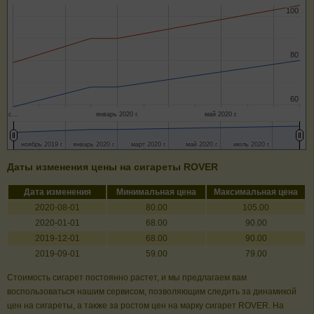
100
100
80
80
60
60
с…
январь 2020 г.
май 2020 г.
ноябрь 2019 г.
ноябрь 2019 г.
январь 2020 г.
январь 2020 г.
март 2020 г.
март 2020 г.
май 2020 г.
май 2020 г.
июль 2020 г.
июль 2020 г.
Даты изменения цены на сигареты ROVER
Дата изменения
Минимальная цена
Максимальная цена
2020-08-01
80.00
105.00
2020-01-01
68.00
90.00
2019-12-01
68.00
90.00
2019-09-01
59.00
79.00
Стоимость сигарет постоянно растет, и мы предлагаем вам
воспользоваться нашим сервисом, позволяющим следить за динамикой
цен на сигареты, а также за ростом цен на марку сигарет ROVER. На