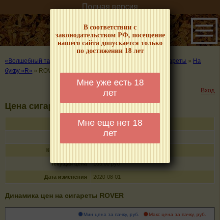
Полная версия
В соответствии с
законодательством РФ, посещение
нашего сайта допускается только
по достижении 18 лет
«Волшебный табачок» – о табаке и курении
»
Цены на сигареты
»
На
букву «R»
»
ROVER
Мне уже есть 18
Вход
лет
Цена сигарет ROVER
Мне еще нет 18
Название
ROVER
лет
Тип
сигареты с фильтром
Кол-во в пачке
20
Текущая цена
105.00 руб
Дата изменения
2020-08-01
Динамика цен на сигареты ROVER
Мин цена за пачку, руб.
Макс цена за пачку, руб.