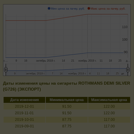
Мин цена за пачку, руб.
Макс цена за пачку, руб.
110
110
100
100
90
90
с…
9
16
октябрь 2019 г.
14
21
ноябрь 2019 г.
11
18
25
д…
9
9
октябрь 2019 г.
октябрь 2019 г.
7
7
14
14
ноябрь 2019 г.
ноябрь 2019 г.
4
4
11
11
18
18
25
25
де…
де…
Даты изменения цены на сигареты ROTHMANS DEMI SILVER
(G726) (ЭКСПОРТ)
Дата изменения
Минимальная цена
Максимальная цена
2019-12-01
91.50
122.00
2019-11-01
91.50
122.00
2019-10-01
87.75
117.00
2019-09-01
87.75
117.00