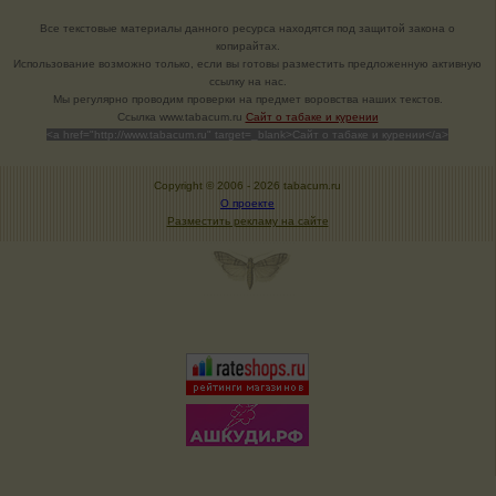
Все текстовые материалы данного ресурса находятся под защитой закона о
копирайтах.
Использование возможно только, если вы готовы разместить предложенную активную
ссылку на нас.
Мы регулярно проводим проверки на предмет воровства наших текстов.
Cсылка www.tabacum.ru
Сайт о табаке и курении
<a href="http://www.tabacum.ru" target=_blank>Сайт о табаке и курении</a>
Copyright © 2006 -
2026 tabacum.ru
О проекте
Разместить рекламу на сайте