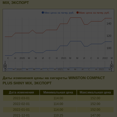
MIX, ЭКСПОРТ
Мин цена за пачку, руб.
Макс цена за пачку, руб.
140
140
120
120
100
100
С
Н
2020
М
М
И
С
Н
2021
М
М
И
С
Н
2022
М
С
С
Н
Н
2020
2020
М
М
М
М
И
И
С
С
Н
Н
2021
2021
М
М
М
М
И
И
С
С
Н
Н
2022
2022
М
М
Даты изменения цены на сигареты WINSTON COMPACT
PLUS SHINY MIX, ЭКСПОРТ
Дата изменения
Минимальная цена
Максимальная цена
2022-03-01
114.00
152.00
2022-02-01
114.00
152.00
2022-01-01
114.00
152.00
2021-12-01
110.25
147.00