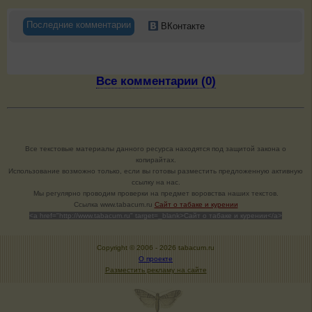
Последние комментарии
ВКонтакте
Все комментарии (0)
Все текстовые материалы данного ресурса находятся под защитой закона о
копирайтах.
Использование возможно только, если вы готовы разместить предложенную активную
ссылку на нас.
Мы регулярно проводим проверки на предмет воровства наших текстов.
Cсылка www.tabacum.ru
Сайт о табаке и курении
<a href="http://www.tabacum.ru" target=_blank>Сайт о табаке и курении</a>
Copyright © 2006 -
2026 tabacum.ru
О проекте
Разместить рекламу на сайте