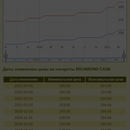
200
200
175
175
150
150
И
С
Н
2020
М
М
И
С
Н
2021
М
С
С
Н
Н
2020
2020
М
М
М
М
И
И
С
С
Н
Н
2021
2021
М
М
Даты изменения цены на сигареты RICHMOND CASK
Дата изменения
Минимальная цена
Максимальная цена
2021-04-01
160.50
214.00
2021-03-01
160.50
214.00
2021-02-01
153.00
204.00
2021-01-01
153.00
204.00
2020-12-01
145.50
194.00
2020-11-01
145.50
194.00
2020-10-01
145.50
194.00