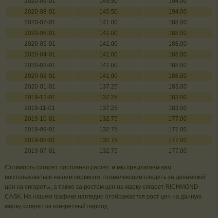
2020-09-01
145.50
194.00
2020-08-01
145.50
194.00
2020-07-01
141.00
188.00
2020-06-01
141.00
188.00
2020-05-01
141.00
188.00
2020-04-01
141.00
188.00
2020-03-01
141.00
188.00
2020-02-01
141.00
188.00
2020-01-01
137.25
183.00
2019-12-01
137.25
183.00
2019-11-01
137.25
183.00
2019-10-01
132.75
177.00
2019-09-01
132.75
177.00
2019-08-01
132.75
177.00
2019-07-01
132.75
177.00
Стоимость сигарет постоянно растет, и мы предлагаем вам
воспользоваться нашим сервисом, позволяющим следить за динамикой
цен на сигареты, а также за ростом цен на марку сигарет RICHMOND
CASK. На нашем графике наглядно отображается рост цен на данную
марку сигарет за конкретный период.