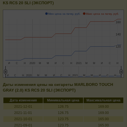
KS RCS 20 SLI (ЭКСПОРТ)
Мин цена за пачку, руб.
Макс цена за пачку, руб.
160
160
140
140
120
120
И
С
Н
2020
М
М
И
С
Н
2021
М
М
И
С
Н
И
И
С
С
Н
Н
2020
2020
М
М
М
М
И
И
С
С
Н
Н
2021
2021
М
М
М
М
И
И
С
С
Н
Н
Даты изменения цены на сигареты MARLBORO TOUCH
GRAY (2.0) KS RCS 20 SLI (ЭКСПОРТ)
Дата изменения
Минимальная цена
Максимальная цена
2021-12-01
126.75
169.00
2021-11-01
126.75
169.00
2021-10-01
123.75
165.00
2021-09-01
123.75
165.00