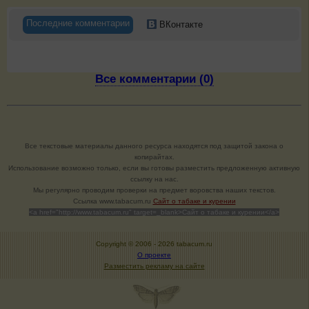
Последние комментарии
ВКонтакте
Все комментарии (0)
Все текстовые материалы данного ресурса находятся под защитой закона о
копирайтах.
Использование возможно только, если вы готовы разместить предложенную активную
ссылку на нас.
Мы регулярно проводим проверки на предмет воровства наших текстов.
Cсылка www.tabacum.ru
Сайт о табаке и курении
<a href="http://www.tabacum.ru" target=_blank>Сайт о табаке и курении</a>
Copyright © 2006 -
2026 tabacum.ru
О проекте
Разместить рекламу на сайте