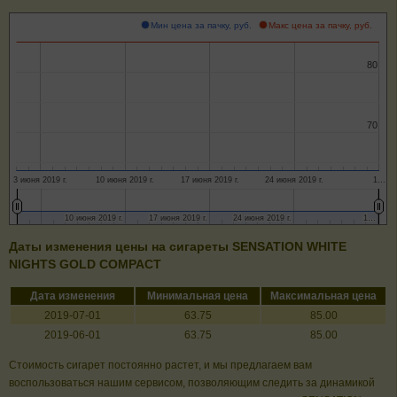
Мин цена за пачку, руб.
Макс цена за пачку, руб.
80
80
70
70
3 июня 2019 г.
10 июня 2019 г.
17 июня 2019 г.
24 июня 2019 г.
1…
10 июня 2019 г.
10 июня 2019 г.
17 июня 2019 г.
17 июня 2019 г.
24 июня 2019 г.
24 июня 2019 г.
1…
1…
Даты изменения цены на сигареты SENSATION WHITE
NIGHTS GOLD COMPACT
Дата изменения
Минимальная цена
Максимальная цена
2019-07-01
63.75
85.00
2019-06-01
63.75
85.00
Стоимость сигарет постоянно растет, и мы предлагаем вам
воспользоваться нашим сервисом, позволяющим следить за динамикой