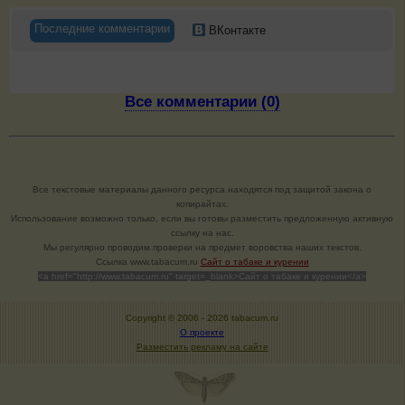
Последние комментарии
ВКонтакте
Все комментарии (0)
Все текстовые материалы данного ресурса находятся под защитой закона о
копирайтах.
Использование возможно только, если вы готовы разместить предложенную активную
ссылку на нас.
Мы регулярно проводим проверки на предмет воровства наших текстов.
Cсылка www.tabacum.ru
Сайт о табаке и курении
<a href="http://www.tabacum.ru" target=_blank>Сайт о табаке и курении</a>
Copyright © 2006 -
2026 tabacum.ru
О проекте
Разместить рекламу на сайте