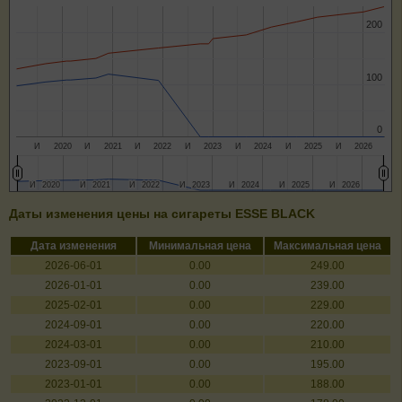
200
200
100
100
0
0
И
2020
И
2021
И
2022
И
2023
И
2024
И
2025
И
2026
И
И
2020
2020
И
И
2021
2021
И
И
2022
2022
И
И
2023
2023
И
И
2024
2024
И
И
2025
2025
И
И
2026
2026
Даты изменения цены на сигареты ESSE BLACK
Дата изменения
Минимальная цена
Максимальная цена
2026-06-01
0.00
249.00
2026-01-01
0.00
239.00
2025-02-01
0.00
229.00
2024-09-01
0.00
220.00
2024-03-01
0.00
210.00
2023-09-01
0.00
195.00
2023-01-01
0.00
188.00