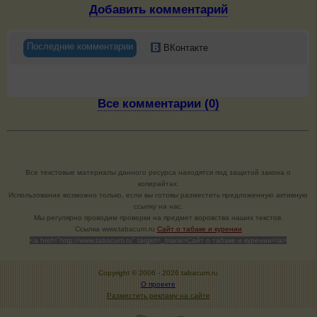
Добавить комментарий
Последние комментарии
ВКонтакте
Все комментарии (0)
Все текстовые материалы данного ресурса находятся под защитой закона о
копирайтах.
Использование возможно только, если вы готовы разместить предложенную активную
ссылку на нас.
Мы регулярно проводим проверки на предмет воровства наших текстов.
Cсылка www.tabacum.ru
Сайт о табаке и курении
<a href="http://www.tabacum.ru" target=_blank>Сайт о табаке и курении</a>
Copyright © 2006 -
2026 tabacum.ru
О проекте
Разместить рекламу на сайте