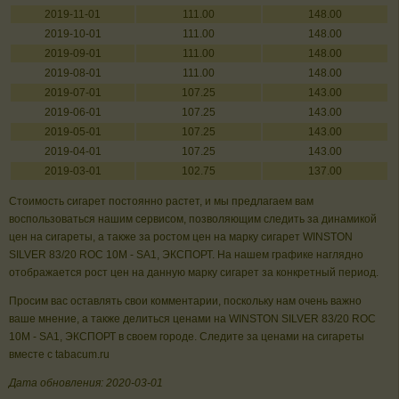
2019-11-01
111.00
148.00
2019-10-01
111.00
148.00
2019-09-01
111.00
148.00
2019-08-01
111.00
148.00
2019-07-01
107.25
143.00
2019-06-01
107.25
143.00
2019-05-01
107.25
143.00
2019-04-01
107.25
143.00
2019-03-01
102.75
137.00
Стоимость сигарет постоянно растет, и мы предлагаем вам
воспользоваться нашим сервисом, позволяющим следить за динамикой
цен на сигареты, а также за ростом цен на марку сигарет WINSTON
SILVER 83/20 ROC 10M - SA1, ЭКСПОРТ. На нашем графике наглядно
отображается рост цен на данную марку сигарет за конкретный период.
Просим вас оставлять свои комментарии, поскольку нам очень важно
ваше мнение, а также делиться ценами на WINSTON SILVER 83/20 ROC
10M - SA1, ЭКСПОРТ в своем городе. Следите за ценами на сигареты
вместе с tabacum.ru
Дата обновления: 2020-03-01