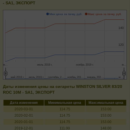
- SA1, ЭКСПОРТ
Мин цена за пачку, руб.
Макс цена за пачку, руб.
140
140
120
120
м…
июль 2019 г.
ноябрь 2019 г.
м…
май 2019 г.
май 2019 г.
июль 2019 г.
июль 2019 г.
сентябрь 2…
сентябрь 2…
ноябрь 201…
ноябрь 201…
январь 202…
январь 202…
м…
м…
Даты изменения цены на сигареты WINSTON SILVER 83/20
ROC 10M - SA1, ЭКСПОРТ
Дата изменения
Минимальная цена
Максимальная цена
2020-03-01
114.75
153.00
2020-02-01
114.75
153.00
2020-01-01
114.75
153.00
2019-12-01
111.00
148.00