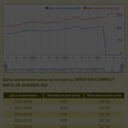
Мин цена за пачку, руб.
Макс цена за пачку, руб.
150
150
100
100
50
50
0
0
А
И
О
2020
А
И
О
2021
А
И
О
2022
А
И
О
А
А
И
И
О
О
2020
2020
А
А
И
И
О
О
2021
2021
А
А
И
И
О
О
2022
2022
А
А
И
И
О
О
Даты изменения цены на сигареты WINSTON COMPACT
IMPULSE SUMMER MIX
Дата изменения
Минимальная цена
Максимальная цена
2022-10-01
0.00
167.00
2022-09-01
0.00
167.00
2022-08-01
0.00
167.00
2022-07-01
0.00
167.00
2022-06-01
0.00
167.00