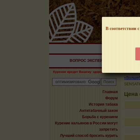
В соответствии с
НАШ ПОРТАЛ – И
ВОПРОС ЭКСПЕРТУ
СИГАРЫ
Курение вредит Вашему здоровью!
«Волшебн
SENSAT
Главная
Цена
Форум
История табака
Антитабачный закон
Борьба с курением
Курение кальянов в России могут
запретить
Лучший способ бросить курить