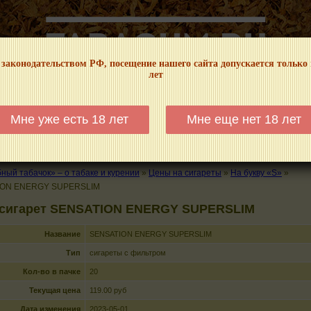
 законодательством РФ, посещение нашего сайта допускается только
лет
НФОРМАЦИОННЫЙ! МЫ НЕ ЗАНИМАЕМСЯ ПРОДАЖЕЙ И РЕКЛАМОЙ ТАБА
Мне уже есть 18 лет
Мне еще нет 18 лет
КАЛЬЯНЫ
ТРУБКИ
ГДЕ КУПИТЬ
ГДЕ ПОКУРИТЬ
КУРЕНИЕ И 
ый табачок» – о табаке и курении
»
Цены на сигареты
»
На букву «S»
»
ION ENERGY SUPERSLIM
 сигарет SENSATION ENERGY SUPERSLIM
Название
SENSATION ENERGY SUPERSLIM
Тип
сигареты с фильтром
Кол-во в пачке
20
Текущая цена
119.00 руб
Дата изменения
2023-05-01