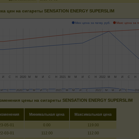
ка цен на сигареты SENSATION ENERGY SUPERSLIM
Мин цена за пачку, руб.
Макс цена за п
И
С
Н
2020
М
М
И
С
Н
2021
М
М
И
С
Н
2022
М
М
И
С
Н
И
И
С
С
2020
2020
М
М
М
М
И
И
С
С
2021
2021
М
М
М
М
И
И
С
С
2022
2022
М
М
М
М
И
И
С
С
20
20
зменения цены на сигареты SENSATION ENERGY SUPERSLIM
 изменения
Минимальная цена
Максимальная цена
23-05-01
0.00
119.00
22-03-01
112.00
112.00