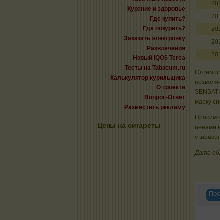
20
Курение и здоровье
20
Где купить?
Где покурить?
20
Заказать электронку
20
Развлечения
20
Новый IQOS Terea
Тесты на Tabacum.ru
Стоимост
Калькулятор курильщика
позволяю
О проекте
SENSATI
Вопрос-Ответ
марку си
Разместить рекламу
Просим в
Цены на сигареты
ценами 
с tabacu
Дата об
Пос