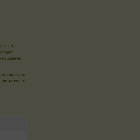
ервисом,
сигарет
н на данную
также делиться
гареты вместе