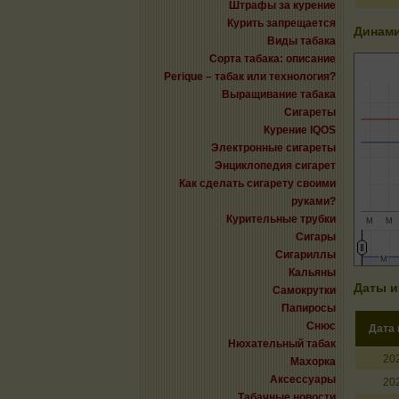
Штрафы за курение
Курить запрещается
Динами
Виды табака
Сорта табака: описание
Perique – табак или технология?
Выращивание табака
Сигареты
Курение IQOS
Электронные сигареты
Энциклопедия сигарет
Как сделать сигарету своими
руками?
Курительные трубки
М
М
Сигары
Сигариллы
М
М
Кальяны
Даты и
Самокрутки
Папиросы
Снюс
Дата
Нюхательный табак
20
Махорка
Аксессуары
20
Табачные новости