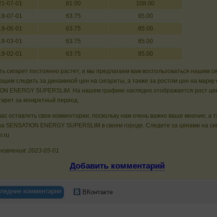
21-07-01
81.00
108.00
19-07-01
63.75
85.00
19-06-01
63.75
85.00
19-03-01
63.75
85.00
19-02-01
63.75
85.00
ь сигарет постоянно растет, и мы предлагаем вам воспользоваться нашим с
щим следить за динамикой цен на сигареты, а также за ростом цен на марку 
ON ENERGY SUPERSLIM. На нашем графике наглядно отображается рост це
гарет за конкретный период.
ас оставлять свои комментарии, поскольку нам очень важно ваше мнение, а 
на SENSATION ENERGY SUPERSLIM в своем городе. Следите за ценами на си
m.ru
новления: 2023-05-01
Добавить комментарий
ледние комментарии
ВКонтакте