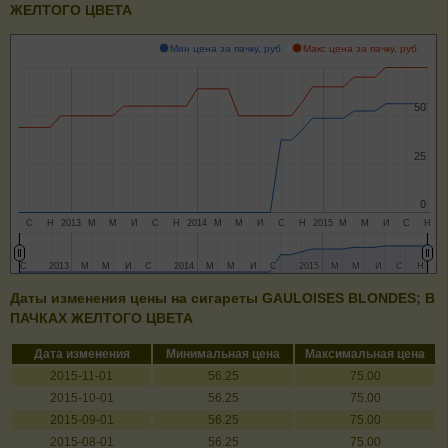
ЖЕЛТОГО ЦВЕТА
Мин цена за пачку, руб.
Макс цена за пачку, руб.
50
50
25
25
0
0
С
Н
2013
М
М
И
С
Н
2014
М
М
И
С
Н
2015
М
М
И
С
Н
С
С
2013
2013
М
М
М
М
И
И
С
С
2014
2014
М
М
М
М
И
И
С
С
2015
2015
М
М
М
М
И
И
С
С
Н
Н
Даты изменения цены на сигареты GAULOISES BLONDES; В
ПАЧКАХ ЖЕЛТОГО ЦВЕТА
Дата изменения
Минимальная цена
Максимальная цена
2015-11-01
56.25
75.00
2015-10-01
56.25
75.00
2015-09-01
56.25
75.00
2015-08-01
56.25
75.00