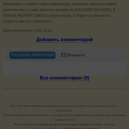
Просим вас оставлять свои комментарии, поскольку нам очень важно
ваше мнение, а также делиться ценами на GAULOISES BLONDES; В
ПАЧКАХ ЖЕЛТОГО ЦВЕТА в своем городе. Следите за ценами на
сигареты вместе с tabacum.ru
Дата обновления: 2015-11-01
Добавить комментарий
Последние комментарии
ВКонтакте
Все комментарии (0)
Все текстовые материалы данного ресурса находятся под защитой закона о
копирайтах.
Использование возможно только, если вы готовы разместить предложенную активную
ссылку на нас.
Мы регулярно проводим проверки на предмет воровства наших текстов.
Cсылка www.tabacum.ru
Сайт о табаке и курении