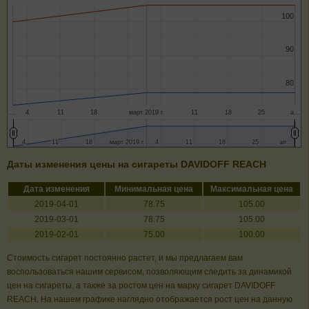
100
100
90
90
80
80
…
4
11
18
март 2019 г.
11
18
25
а…
4
4
11
11
18
18
март 2019 г.
март 2019 г.
4
4
11
11
18
18
25
25
ап…
ап…
Даты изменения цены на сигареты DAVIDOFF REACH
Дата изменения
Минимальная цена
Максимальная цена
2019-04-01
78.75
105.00
2019-03-01
78.75
105.00
2019-02-01
75.00
100.00
Стоимость сигарет постоянно растет, и мы предлагаем вам
воспользоваться нашим сервисом, позволяющим следить за динамикой
цен на сигареты, а также за ростом цен на марку сигарет DAVIDOFF
REACH. На нашем графике наглядно отображается рост цен на данную