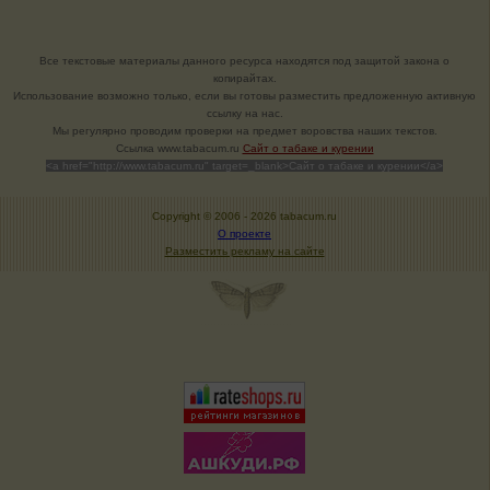
Все текстовые материалы данного ресурса находятся под защитой закона о
копирайтах.
Использование возможно только, если вы готовы разместить предложенную активную
ссылку на нас.
Мы регулярно проводим проверки на предмет воровства наших текстов.
Cсылка www.tabacum.ru
Сайт о табаке и курении
<a href="http://www.tabacum.ru" target=_blank>Сайт о табаке и курении</a>
Copyright © 2006 -
2026 tabacum.ru
О проекте
Разместить рекламу на сайте