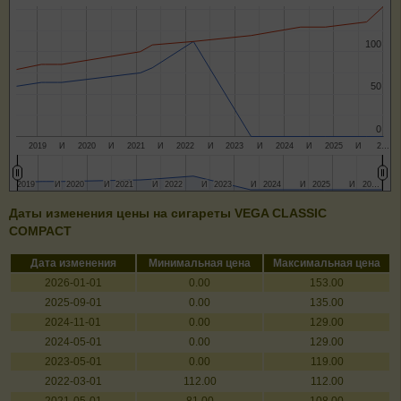
100
100
50
50
0
0
2019
И
2020
И
2021
И
2022
И
2023
И
2024
И
2025
И
2…
2019
2019
И
И
2020
2020
И
И
2021
2021
И
И
2022
2022
И
И
2023
2023
И
И
2024
2024
И
И
2025
2025
И
И
20…
20…
Даты изменения цены на сигареты VEGA CLASSIC
COMPACT
Дата изменения
Минимальная цена
Максимальная цена
2026-01-01
0.00
153.00
2025-09-01
0.00
135.00
2024-11-01
0.00
129.00
2024-05-01
0.00
129.00
2023-05-01
0.00
119.00
2022-03-01
112.00
112.00