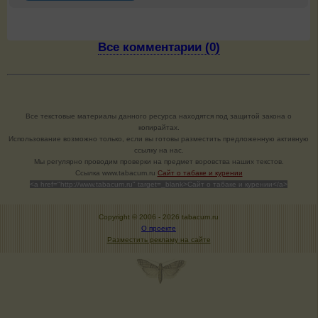
Все комментарии (0)
Все текстовые материалы данного ресурса находятся под защитой закона о
копирайтах.
Использование возможно только, если вы готовы разместить предложенную активную
ссылку на нас.
Мы регулярно проводим проверки на предмет воровства наших текстов.
Cсылка www.tabacum.ru
Сайт о табаке и курении
<a href="http://www.tabacum.ru" target=_blank>Сайт о табаке и курении</a>
Copyright © 2006 -
2026 tabacum.ru
О проекте
Разместить рекламу на сайте