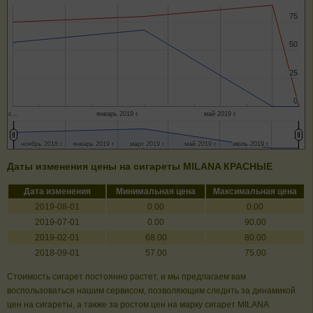
75
75
50
50
25
25
0
0
с…
январь 2019 г.
май 2019 г.
ноябрь 2018 г.
ноябрь 2018 г.
январь 2019 г.
январь 2019 г.
март 2019 г.
март 2019 г.
май 2019 г.
май 2019 г.
июль 2019 г.
июль 2019 г.
Даты изменения цены на сигареты MILANA КРАСНЫЕ
Дата изменения
Минимальная цена
Максимальная цена
2019-08-01
0.00
0.00
2019-07-01
0.00
90.00
2019-02-01
68.00
80.00
2018-09-01
57.00
75.00
Стоимость сигарет постоянно растет, и мы предлагаем вам
воспользоваться нашим сервисом, позволяющим следить за динамикой
цен на сигареты, а также за ростом цен на марку сигарет MILANA