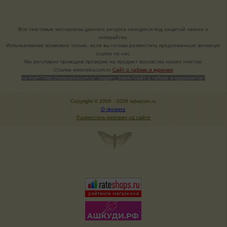
Все текстовые материалы данного ресурса находятся под защитой закона о
копирайтах.
Использование возможно только, если вы готовы разместить предложенную активную
ссылку на нас.
Мы регулярно проводим проверки на предмет воровства наших текстов.
Cсылка www.tabacum.ru
Сайт о табаке и курении
<a href="http://www.tabacum.ru" target=_blank>Сайт о табаке и курении</a>
Copyright © 2006 -
2026 tabacum.ru
О проекте
Разместить рекламу на сайте