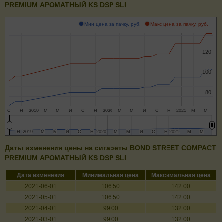
PREMIUM АРОМАТНЫЙ KS DSP SLI
Мин цена за пачку, руб.
Макс цена за пачку, руб.
120
120
100
100
80
80
С
Н
2019
М
М
И
С
Н
2020
М
М
И
С
Н
2021
М
М
Н
Н
2019
2019
М
М
М
М
И
И
С
С
Н
Н
2020
2020
М
М
М
М
И
И
С
С
Н
Н
2021
2021
М
М
М
М
Даты изменения цены на сигареты BOND STREET COMPACT
PREMIUM АРОМАТНЫЙ KS DSP SLI
Дата изменения
Минимальная цена
Максимальная цена
2021-06-01
106.50
142.00
2021-05-01
106.50
142.00
2021-04-01
99.00
132.00
2021-03-01
99.00
132.00