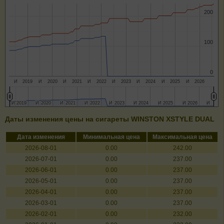
200
200
100
100
0
0
И
2019
И
2020
И
2021
И
2022
И
2023
И
2024
И
2025
И
2026
И
И
2019
2019
И
И
2020
2020
И
И
2021
2021
И
И
2022
2022
И
И
2023
2023
И
И
2024
2024
И
И
2025
2025
И
И
2026
2026
И
И
Даты изменения цены на сигареты WINSTON XSTYLE DUAL
Дата изменения
Минимальная цена
Максимальная цена
2026-08-01
0.00
242.00
2026-07-01
0.00
237.00
2026-06-01
0.00
237.00
2026-05-01
0.00
237.00
2026-04-01
0.00
237.00
2026-03-01
0.00
237.00
2026-02-01
0.00
232.00