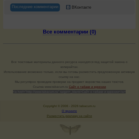
Последние комментарии
ВКонтакте
Все комментарии (0)
Все текстовые материалы данного ресурса находятся под защитой закона о
копирайтах.
Использование возможно только, если вы готовы разместить предложенную активную
ссылку на нас.
Мы регулярно проводим проверки на предмет воровства наших текстов.
Cсылка www.tabacum.ru
Сайт о табаке и курении
<a href="http://www.tabacum.ru" target=_blank>Сайт о табаке и курении</a>
Copyright © 2006 -
2026 tabacum.ru
О проекте
Разместить рекламу на сайте