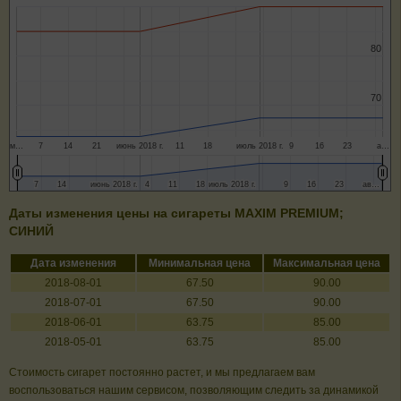
80
80
70
70
м…
7
14
21
июнь 2018 г.
11
18
июль 2018 г.
9
16
23
а…
7
7
14
14
июнь 2018 г.
июнь 2018 г.
4
4
11
11
18
18
июль 2018 г.
июль 2018 г.
9
9
16
16
23
23
ав…
ав…
Даты изменения цены на сигареты MAXIM PREMIUM;
CИНИЙ
Дата изменения
Минимальная цена
Максимальная цена
2018-08-01
67.50
90.00
2018-07-01
67.50
90.00
2018-06-01
63.75
85.00
2018-05-01
63.75
85.00
Стоимость сигарет постоянно растет, и мы предлагаем вам
воспользоваться нашим сервисом, позволяющим следить за динамикой