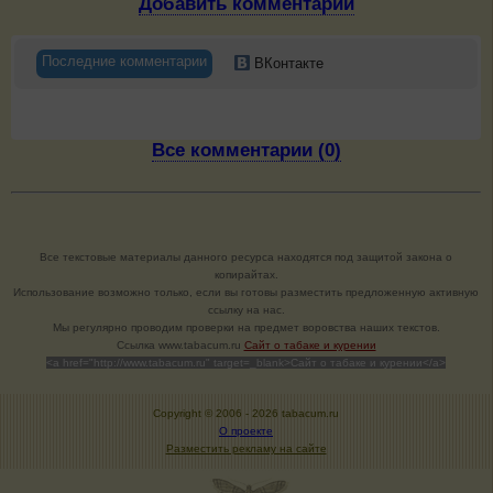
Добавить комментарий
Последние комментарии
ВКонтакте
Все комментарии (0)
Все текстовые материалы данного ресурса находятся под защитой закона о
копирайтах.
Использование возможно только, если вы готовы разместить предложенную активную
ссылку на нас.
Мы регулярно проводим проверки на предмет воровства наших текстов.
Cсылка www.tabacum.ru
Сайт о табаке и курении
<a href="http://www.tabacum.ru" target=_blank>Сайт о табаке и курении</a>
Copyright © 2006 -
2026 tabacum.ru
О проекте
Разместить рекламу на сайте