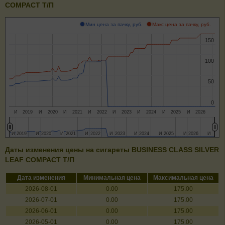
COMPACT Т/П
Мин цена за пачку, руб.
Макс цена за пачку, руб.
150
150
100
100
50
50
0
0
И
2019
И
2020
И
2021
И
2022
И
2023
И
2024
И
2025
И
2026
И
И
2019
2019
И
И
2020
2020
И
И
2021
2021
И
И
2022
2022
И
И
2023
2023
И
И
2024
2024
И
И
2025
2025
И
И
2026
2026
И
И
Даты изменения цены на сигареты BUSINESS CLASS SILVER
LEAF COMPACT Т/П
Дата изменения
Минимальная цена
Максимальная цена
2026-08-01
0.00
175.00
2026-07-01
0.00
175.00
2026-06-01
0.00
175.00
2026-05-01
0.00
175.00