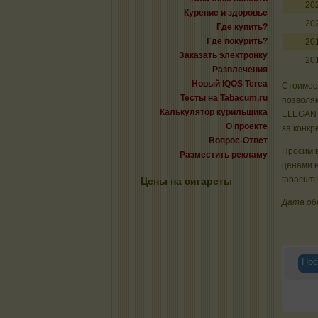
20
Курение и здоровье
20
Где купить?
Где покурить?
20
Заказать электронку
20
Развлечения
Новый IQOS Terea
Стоимост
Тесты на Tabacum.ru
позволяю
Калькулятор курильщика
ELEGANT
О проекте
за конкр
Вопрос-Ответ
Просим в
Разместить рекламу
ценами н
tabacum.
Цены на сигареты
Дата обн
Пос