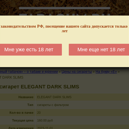
 законодательством РФ, посещение нашего сайта допускается только
лет
НФОРМАЦИОННЫЙ! МЫ НЕ ЗАНИМАЕМСЯ ПРОДАЖЕЙ И РЕКЛАМОЙ ТАБА
Мне уже есть 18 лет
Мне еще нет 18 лет
КАЛЬЯНЫ
ТРУБКИ
ГДЕ КУПИТЬ
ГДЕ ПОКУРИТЬ
КУРЕНИЕ И 
ый табачок» – о табаке и курении
»
Цены на сигареты
»
На букву «E»
»
T DARK SLIMS
 сигарет ELEGANT DARK SLIMS
Название
ELEGANT DARK SLIMS
Тип
сигареты с фильтром
Кол-во в пачке
20
Текущая цена
160.00 руб
Дата изменения
2023-11-01