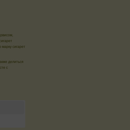
ервисом,
сигарет
 марку сигарет
также делиться
сте с