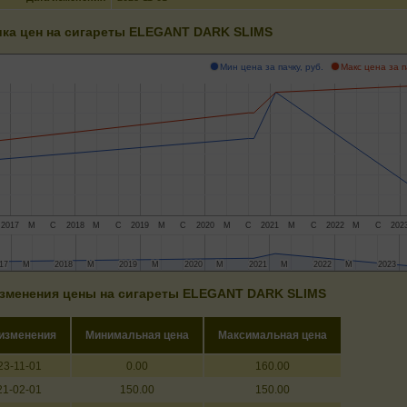
ка цен на сигареты ELEGANT DARK SLIMS
Мин цена за пачку, руб.
Макс цена за п
2017
М
С
2018
М
С
2019
М
С
2020
М
С
2021
М
С
2022
М
С
202
17
17
М
М
2018
2018
М
М
2019
2019
М
М
2020
2020
М
М
2021
2021
М
М
2022
2022
М
М
2023
2023
зменения цены на сигареты ELEGANT DARK SLIMS
 изменения
Минимальная цена
Максимальная цена
23-11-01
0.00
160.00
21-02-01
150.00
150.00