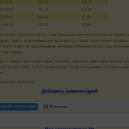
20-10-01
93.75
125.00
20-09-01
93.75
125.00
16-05-01
65.25
87.00
16-04-01
65.25
87.00
ь сигарет постоянно растет, и мы предлагаем вам воспользоваться нашим с
щим следить за динамикой цен на сигареты, а также за ростом цен на марку 
 DARK SLIMS. На нашем графике наглядно отображается рост цен на данную
етный период.
ас оставлять свои комментарии, поскольку нам очень важно ваше мнение, а 
а ELEGANT DARK SLIMS в своем городе. Следите за ценами на сигареты вме
ru
овления: 2023-11-01
Добавить комментарий
ледние комментарии
ВКонтакте