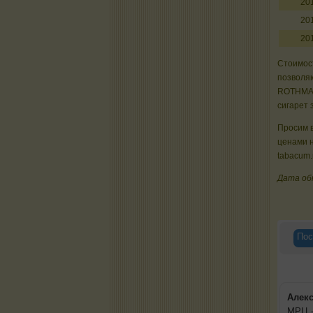
20
20
20
Стоимост
позволяю
ROTHMAN
сигарет 
Просим в
ценами 
tabacum.
Дата об
Пос
Алек
МРЦ -