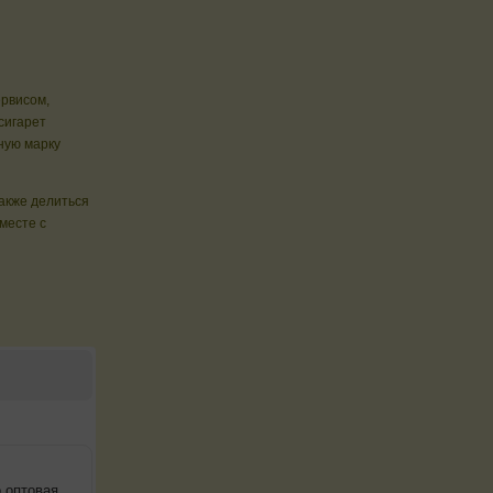
ервисом,
сигарет
ную марку
также делиться
месте с
 оптовая