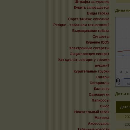
Штрафы за курение
Курить запрещается
Динами
Виды табака
Сорта табака: описание
Perique – табак или технология?
Выращивание табака
Сигареты
Курение IQOS
Электронные сигареты
Энциклопедия сигарет
Как сделать сигарету своими
руками?
Курительные трубки
М
С
Сигары
Сигариллы
М
М
20
20
Кальяны
Даты и
Самокрутки
Папиросы
Снюс
Дата
Нюхательный табак
20
Махорка
Аксессуары
20
Табачные новости