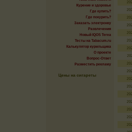
20
Курение и здоровье
20
Где купить?
Где покурить?
20
Заказать электронку
20
Развлечения
20
Новый IQOS Terea
20
Тесты на Tabacum.ru
Калькулятор курильщика
20
О проекте
20
Вопрос-Ответ
20
Разместить рекламу
20
Цены на сигареты
20
20
20
20
20
20
20