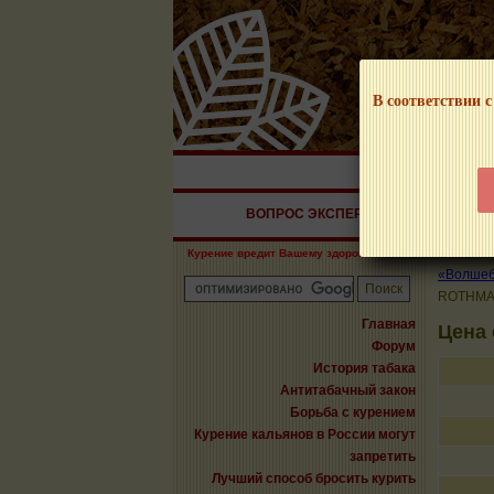
В соответствии с
НАШ ПОРТАЛ – И
ВОПРОС ЭКСПЕРТУ
СИГАРЫ
Курение вредит Вашему здоровью!
«Волшебн
ROTHMA
Главная
Цена
Форум
История табака
Антитабачный закон
Борьба с курением
Курение кальянов в России могут
запретить
Лучший способ бросить курить