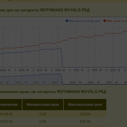
ка цен на сигареты ROTHMANS ROYALS РЕД
Мин цена за пачку, руб.
Макс цена за п
2019
М
С
2020
М
С
2021
М
С
2022
М
С
2023
М
С
2024
М
С
2025
М
С
19
19
М
М
2020
2020
М
М
2021
2021
М
М
2022
2022
М
М
2023
2023
М
М
2024
2024
М
М
2025
2025
М
М
2
2
зменения цены на сигареты ROTHMANS ROYALS РЕД
 изменения
Минимальная цена
Максимальная цена
26-08-01
0.00
205.00
26-07-01
0.00
195.00