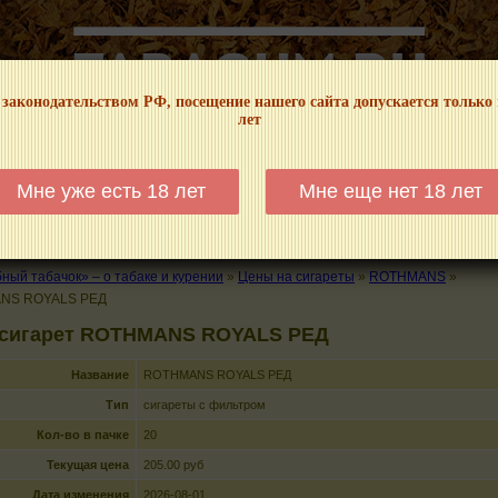
 законодательством РФ, посещение нашего сайта допускается только
лет
НФОРМАЦИОННЫЙ! МЫ НЕ ЗАНИМАЕМСЯ ПРОДАЖЕЙ И РЕКЛАМОЙ ТАБА
Мне уже есть 18 лет
Мне еще нет 18 лет
КАЛЬЯНЫ
ТРУБКИ
ГДЕ КУПИТЬ
ГДЕ ПОКУРИТЬ
КУРЕНИЕ И 
ый табачок» – о табаке и курении
»
Цены на сигареты
»
ROTHMANS
»
NS ROYALS РЕД
 сигарет ROTHMANS ROYALS РЕД
Название
ROTHMANS ROYALS РЕД
Тип
сигареты с фильтром
Кол-во в пачке
20
Текущая цена
205.00 руб
Дата изменения
2026-08-01