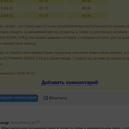
18-05-01
63.75
85.00
18-04-01
63.75
85.00
18-03-01
63.75
85.00
ь сигарет постоянно растет, и мы предлагаем вам воспользоваться нашим с
щим следить за динамикой цен на сигареты, а также за ростом цен на марку 
S ROYALS РЕД. На нашем графике наглядно отображается рост цен на дан
за конкретный период.
ас оставлять свои комментарии, поскольку нам очень важно ваше мнение, а 
на ROTHMANS ROYALS РЕД в своем городе. Следите за ценами на сигареты в
ru
новления: 2026-08-01
Добавить комментарий
ледние комментарии
ВКонтакте
сандр
15.02.2020 01:28
 Максимальная розничная цена,в этом ты прав,а минимальная цена - это