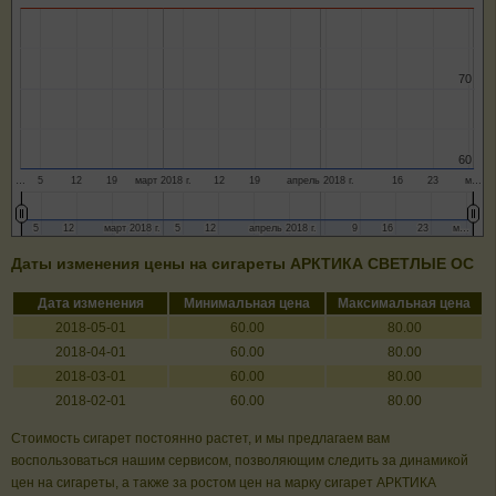
70
70
60
60
…
5
12
19
март 2018 г.
12
19
апрель 2018 г.
16
23
м…
5
5
12
12
март 2018 г.
март 2018 г.
5
5
12
12
апрель 2018 г.
апрель 2018 г.
9
9
16
16
23
23
м…
м…
Даты изменения цены на сигареты АРКТИКА СВЕТЛЫЕ ОС
Дата изменения
Минимальная цена
Максимальная цена
2018-05-01
60.00
80.00
2018-04-01
60.00
80.00
2018-03-01
60.00
80.00
2018-02-01
60.00
80.00
Стоимость сигарет постоянно растет, и мы предлагаем вам
воспользоваться нашим сервисом, позволяющим следить за динамикой
цен на сигареты, а также за ростом цен на марку сигарет АРКТИКА