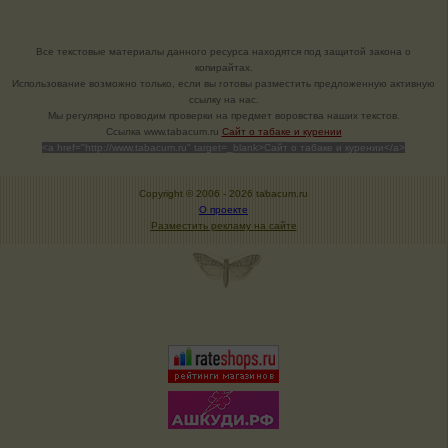
Все текстовые материалы данного ресурса находятся под защитой закона о
копирайтах.
Использование возможно только, если вы готовы разместить предложенную активную
ссылку на нас.
Мы регулярно проводим проверки на предмет воровства наших текстов.
Cсылка www.tabacum.ru
Сайт о табаке и курении
<a href="http://www.tabacum.ru" target=_blank>Сайт о табаке и курении</a>
Copyright © 2006 -
2026 tabacum.ru
О проекте
Разместить рекламу на сайте