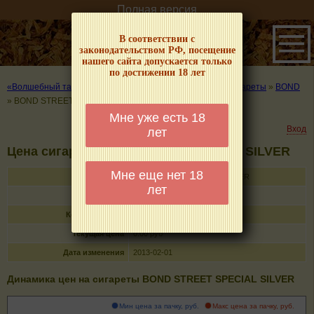
Полная версия
В соответствии с
законодательством РФ, посещение
нашего сайта допускается только
по достижении 18 лет
«Волшебный табачок» – о табаке и курении
»
Цены на сигареты
»
BOND
»
BOND STREET SPECIAL SILVER
Мне уже есть 18
Вход
лет
Цена сигарет BOND STREET SPECIAL SILVER
Мне еще нет 18
Название
BOND STREET SPECIAL SILVER
лет
Тип
сигареты с фильтром
Кол-во в пачке
20
Текущая цена
0.00 руб
Дата изменения
2013-02-01
Динамика цен на сигареты BOND STREET SPECIAL SILVER
Мин цена за пачку, руб.
Макс цена за пачку, руб.