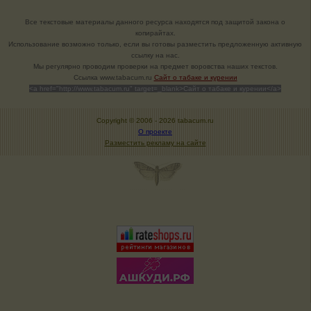
Все текстовые материалы данного ресурса находятся под защитой закона о
копирайтах.
Использование возможно только, если вы готовы разместить предложенную активную
ссылку на нас.
Мы регулярно проводим проверки на предмет воровства наших текстов.
Cсылка www.tabacum.ru
Сайт о табаке и курении
<a href="http://www.tabacum.ru" target=_blank>Сайт о табаке и курении</a>
Copyright © 2006 -
2026 tabacum.ru
О проекте
Разместить рекламу на сайте