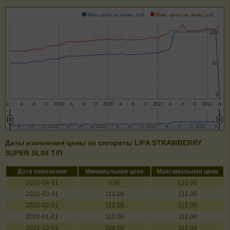
Мин цена за пачку, руб.
Макс цена за пачку, руб.
100
100
50
50
0
0
2…
А
И
О
2019
А
И
О
2020
А
И
О
2021
А
И
О
2022
А
А
А
И
И
О
О
2019
2019
А
А
И
И
О
О
2020
2020
А
А
И
И
О
О
2021
2021
А
А
И
И
О
О
2022
2022
А
А
Даты изменения цены на сигареты LIFA STRAWBERRY
SUPER SLIM Т/П
Дата изменения
Минимальная цена
Максимальная цена
2022-04-01
0.00
120.00
2022-03-01
112.00
112.00
2022-02-01
112.00
112.00
2022-01-01
112.00
112.00
2021-12-01
108.00
112.00