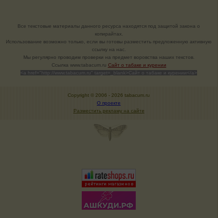
Все текстовые материалы данного ресурса находятся под защитой закона о
копирайтах.
Использование возможно только, если вы готовы разместить предложенную активную
ссылку на нас.
Мы регулярно проводим проверки на предмет воровства наших текстов.
Cсылка www.tabacum.ru
Сайт о табаке и курении
<a href="http://www.tabacum.ru" target=_blank>Сайт о табаке и курении</a>
Copyright © 2006 -
2026 tabacum.ru
О проекте
Разместить рекламу на сайте