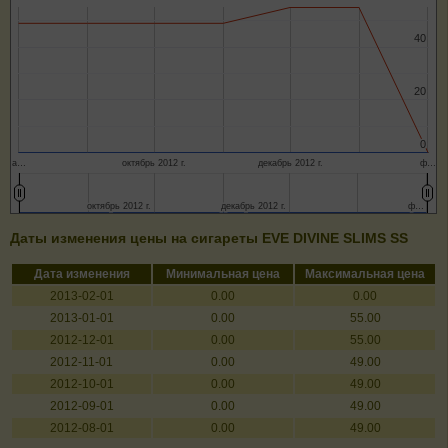
40
40
20
20
0
0
а…
октябрь 2012 г.
декабрь 2012 г.
ф…
октябрь 2012 г.
октябрь 2012 г.
декабрь 2012 г.
декабрь 2012 г.
ф…
ф…
Даты изменения цены на сигареты EVE DIVINE SLIMS SS
Дата изменения
Минимальная цена
Максимальная цена
2013-02-01
0.00
0.00
2013-01-01
0.00
55.00
2012-12-01
0.00
55.00
2012-11-01
0.00
49.00
2012-10-01
0.00
49.00
2012-09-01
0.00
49.00
2012-08-01
0.00
49.00