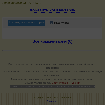
Дата обновления: 2019-07-01
Добавить комментарий
Последние комментарии
ВКонтакте
Все комментарии (0)
Все текстовые материалы данного ресурса находятся под защитой закона о
копирайтах.
Использование возможно только, если вы готовы разместить предложенную активную
ссылку на нас.
Мы регулярно проводим проверки на предмет воровства наших текстов.
Cсылка www.tabacum.ru
Сайт о табаке и курении
<a href="http://www.tabacum.ru" target=_blank>Сайт о табаке и курении</a>
Copyright © 2006 -
2026 tabacum.ru
О проекте
Разместить рекламу на сайте