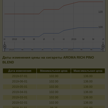
120
120
100
100
Н
2018
М
М
И
С
Н
2019
М
М
И
2018
2018
М
М
М
М
И
И
С
С
Н
Н
2019
2019
М
М
М
М
И
И
Даты изменения цены на сигареты AROMA RICH PINO
BLEND
Дата изменения
Минимальная цена
Максимальная цена
2019-07-01
102.00
136.00
2019-06-01
102.00
136.00
2019-05-01
102.00
136.00
2019-04-01
102.00
136.00
2019-03-01
102.00
136.00
2019-02-01
102.00
136.00