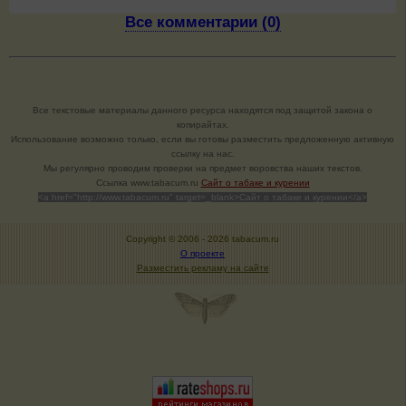
Все комментарии (0)
Все текстовые материалы данного ресурса находятся под защитой закона о
копирайтах.
Использование возможно только, если вы готовы разместить предложенную активную
ссылку на нас.
Мы регулярно проводим проверки на предмет воровства наших текстов.
Cсылка www.tabacum.ru
Сайт о табаке и курении
<a href="http://www.tabacum.ru" target=_blank>Сайт о табаке и курении</a>
Copyright © 2006 -
2026 tabacum.ru
О проекте
Разместить рекламу на сайте