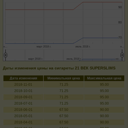
90
90
80
80
70
70
н…
март 2018 г.
июль 2018 г.
н…
март 2018 г.
март 2018 г.
июль 2018 г.
июль 2018 г.
но…
но…
Даты изменения цены на сигареты 21 ВЕК SUPERSLIMS
Дата изменения
Минимальная цена
Максимальная цена
2018-11-01
71.25
95.00
2018-10-01
71.25
95.00
2018-09-01
71.25
95.00
2018-07-01
71.25
95.00
2018-06-01
67.50
90.00
2018-05-01
67.50
90.00
2018-04-01
67.50
90.00