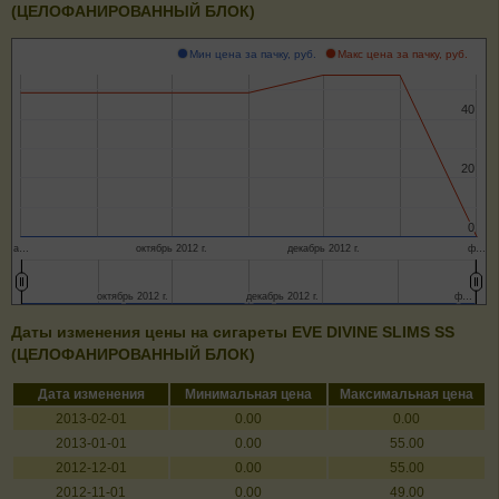
(ЦЕЛОФАНИРОВАННЫЙ БЛОК)
Мин цена за пачку, руб.
Макс цена за пачку, руб.
40
40
20
20
0
0
а…
октябрь 2012 г.
декабрь 2012 г.
ф…
октябрь 2012 г.
октябрь 2012 г.
декабрь 2012 г.
декабрь 2012 г.
ф…
ф…
Даты изменения цены на сигареты EVE DIVINE SLIMS SS
(ЦЕЛОФАНИРОВАННЫЙ БЛОК)
Дата изменения
Минимальная цена
Максимальная цена
2013-02-01
0.00
0.00
2013-01-01
0.00
55.00
2012-12-01
0.00
55.00
2012-11-01
0.00
49.00