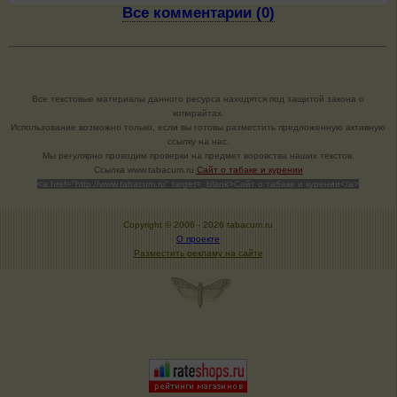
Все комментарии (0)
Все текстовые материалы данного ресурса находятся под защитой закона о
копирайтах.
Использование возможно только, если вы готовы разместить предложенную активную
ссылку на нас.
Мы регулярно проводим проверки на предмет воровства наших текстов.
Cсылка www.tabacum.ru
Сайт о табаке и курении
<a href="http://www.tabacum.ru" target=_blank>Сайт о табаке и курении</a>
Copyright © 2006 -
2026 tabacum.ru
О проекте
Разместить рекламу на сайте