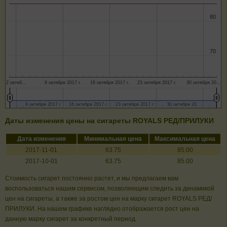
80
80
70
70
2 октяб…
9 октября 2017 г.
16 октября 2017 г.
23 октября 2017 г.
30 октября 20…
9 октября 2017 г.
9 октября 2017 г.
16 октября 2017 г.
16 октября 2017 г.
23 октября 2017 г.
23 октября 2017 г.
30 октября 20…
30 октября 20…
Даты изменения цены на сигареты ROYALS РЕД/ПРИЛУКИ
Дата изменения
Минимальная цена
Максимальная цена
2017-11-01
63.75
85.00
2017-10-01
63.75
85.00
Стоимость сигарет постоянно растет, и мы предлагаем вам
воспользоваться нашим сервисом, позволяющим следить за динамикой
цен на сигареты, а также за ростом цен на марку сигарет ROYALS РЕД/
ПРИЛУКИ. На нашем графике наглядно отображается рост цен на
данную марку сигарет за конкретный период.