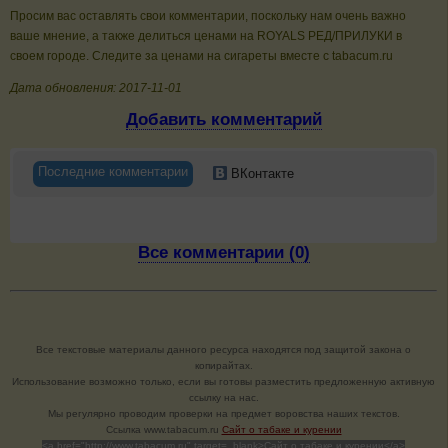
Просим вас оставлять свои комментарии, поскольку нам очень важно
ваше мнение, а также делиться ценами на ROYALS РЕД/ПРИЛУКИ в
своем городе. Следите за ценами на сигареты вместе с tabacum.ru
Дата обновления: 2017-11-01
Добавить комментарий
Последние комментарии
ВКонтакте
Все комментарии (0)
Все текстовые материалы данного ресурса находятся под защитой закона о
копирайтах.
Использование возможно только, если вы готовы разместить предложенную активную
ссылку на нас.
Мы регулярно проводим проверки на предмет воровства наших текстов.
Cсылка www.tabacum.ru
Сайт о табаке и курении
<a href="http://www.tabacum.ru" target=_blank>Сайт о табаке и курении</a>