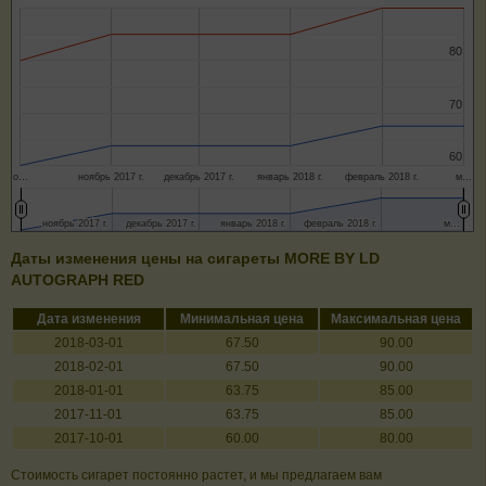
80
80
70
70
60
60
о…
ноябрь 2017 г.
декабрь 2017 г.
январь 2018 г.
февраль 2018 г.
м…
ноябрь 2017 г.
ноябрь 2017 г.
декабрь 2017 г.
декабрь 2017 г.
январь 2018 г.
январь 2018 г.
февраль 2018 г.
февраль 2018 г.
м…
м…
Даты изменения цены на сигареты MORE BY LD
AUTOGRAPH RED
Дата изменения
Минимальная цена
Максимальная цена
2018-03-01
67.50
90.00
2018-02-01
67.50
90.00
2018-01-01
63.75
85.00
2017-11-01
63.75
85.00
2017-10-01
60.00
80.00
Стоимость сигарет постоянно растет, и мы предлагаем вам