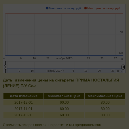
Мин цена за пачку, руб.
Макс цена за пачку, руб.
70
70
60
60
о…
9
16
23
ноябрь 2017 г.
13
20
27
д…
9
9
16
16
ноябрь 2017 г.
ноябрь 2017 г.
6
6
13
13
20
20
27
27
де…
де…
Даты изменения цены на сигареты ПРИМА НОСТАЛЬГИЯ
(ЛЕНИЕ) Т/У С/Ф
Дата изменения
Минимальная цена
Максимальная цена
2017-12-01
60.00
80.00
2017-11-01
60.00
80.00
2017-10-01
60.00
80.00
Стоимость сигарет постоянно растет, и мы предлагаем вам