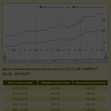
Мин цена за пачку, руб.
Макс цена за пачку, руб.
125
125
100
100
75
75
О
2018
А
И
О
2019
А
И
О
2020
А
И
О
2021
А
И
О
2022
2018
2018
А
А
И
И
2019
2019
А
А
И
И
2020
2020
А
А
И
И
2021
2021
А
А
И
И
2022
2022
Даты изменения цены на сигареты LD CLUB COMPACT
BLUE, ЭКСПОРТ
Дата изменения
Минимальная цена
Максимальная цена
2022-03-01
111.00
148.00
2022-02-01
111.00
148.00
2022-01-01
107.25
143.00
2021-12-01
107.25
143.00
2021-11-01
107.25
143.00