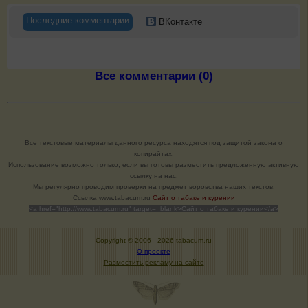
Последние комментарии
ВКонтакте
Все комментарии (0)
Все текстовые материалы данного ресурса находятся под защитой закона о
копирайтах.
Использование возможно только, если вы готовы разместить предложенную активную
ссылку на нас.
Мы регулярно проводим проверки на предмет воровства наших текстов.
Cсылка www.tabacum.ru
Сайт о табаке и курении
<a href="http://www.tabacum.ru" target=_blank>Сайт о табаке и курении</a>
Copyright © 2006 -
2026 tabacum.ru
О проекте
Разместить рекламу на сайте