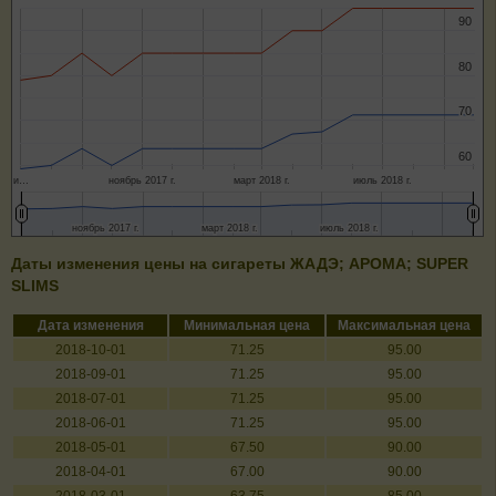
90
90
80
80
70
70
60
60
и…
ноябрь 2017 г.
март 2018 г.
июль 2018 г.
ноябрь 2017 г.
ноябрь 2017 г.
март 2018 г.
март 2018 г.
июль 2018 г.
июль 2018 г.
Даты изменения цены на сигареты ЖАДЭ; АРОМА; SUPER
SLIMS
Дата изменения
Минимальная цена
Максимальная цена
2018-10-01
71.25
95.00
2018-09-01
71.25
95.00
2018-07-01
71.25
95.00
2018-06-01
71.25
95.00
2018-05-01
67.50
90.00
2018-04-01
67.00
90.00