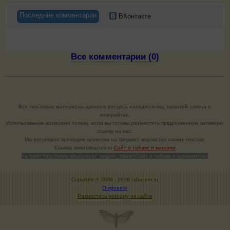
Последние комментарии
ВКонтакте
Все комментарии (0)
Все текстовые материалы данного ресурса находятся под защитой закона о
копирайтах.
Использование возможно только, если вы готовы разместить предложенную активную
ссылку на нас.
Мы регулярно проводим проверки на предмет воровства наших текстов.
Cсылка www.tabacum.ru
Сайт о табаке и курении
<a href="http://www.tabacum.ru" target=_blank>Сайт о табаке и курении</a>
Copyright © 2006 -
2026 tabacum.ru
О проекте
Разместить рекламу на сайте