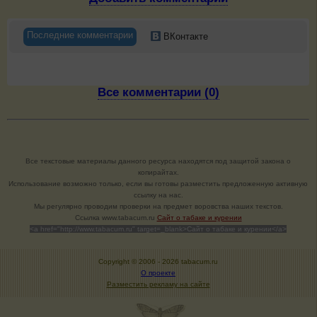
Последние комментарии
ВКонтакте
Все комментарии (0)
Все текстовые материалы данного ресурса находятся под защитой закона о
копирайтах.
Использование возможно только, если вы готовы разместить предложенную активную
ссылку на нас.
Мы регулярно проводим проверки на предмет воровства наших текстов.
Cсылка www.tabacum.ru
Сайт о табаке и курении
<a href="http://www.tabacum.ru" target=_blank>Сайт о табаке и курении</a>
Copyright © 2006 -
2026 tabacum.ru
О проекте
Разместить рекламу на сайте