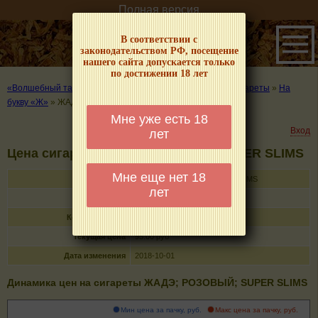
Полная версия
В соответствии с
законодательством РФ, посещение
нашего сайта допускается только
по достижении 18 лет
«Волшебный табачок» – о табаке и курении
»
Цены на сигареты
»
На
букву «Ж»
»
ЖАДЭ; РОЗОВЫЙ; SUPER SLIMS
Мне уже есть 18
Вход
лет
Цена сигарет ЖАДЭ; РОЗОВЫЙ; SUPER SLIMS
Мне еще нет 18
Название
ЖАДЭ; РОЗОВЫЙ; SUPER SLIMS
лет
Тип
сигареты с фильтром
Кол-во в пачке
20
Текущая цена
95.00 руб
Дата изменения
2018-10-01
Динамика цен на сигареты ЖАДЭ; РОЗОВЫЙ; SUPER SLIMS
Мин цена за пачку, руб.
Макс цена за пачку, руб.