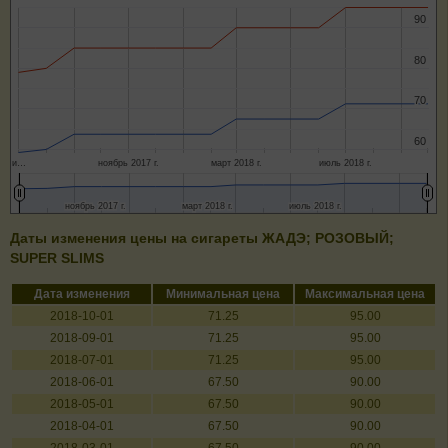
90
90
80
80
70
70
60
60
и…
ноябрь 2017 г.
март 2018 г.
июль 2018 г.
ноябрь 2017 г.
ноябрь 2017 г.
март 2018 г.
март 2018 г.
июль 2018 г.
июль 2018 г.
Даты изменения цены на сигареты ЖАДЭ; РОЗОВЫЙ;
SUPER SLIMS
Дата изменения
Минимальная цена
Максимальная цена
2018-10-01
71.25
95.00
2018-09-01
71.25
95.00
2018-07-01
71.25
95.00
2018-06-01
67.50
90.00
2018-05-01
67.50
90.00
2018-04-01
67.50
90.00