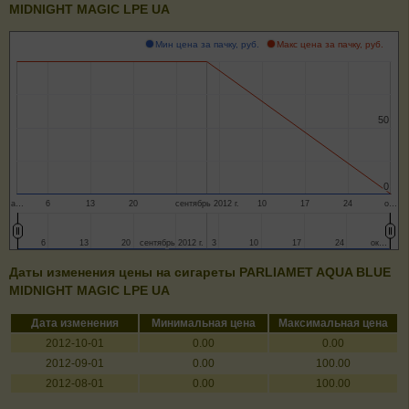
MIDNIGHT MAGIC LPE UA
Мин цена за пачку, руб.
Макс цена за пачку, руб.
50
50
0
0
а…
6
13
20
сентябрь 2012 г.
10
17
24
о…
6
6
13
13
20
20
сентябрь 2012 г.
сентябрь 2012 г.
3
3
10
10
17
17
24
24
ок…
ок…
Даты изменения цены на сигареты PARLIAMET AQUA BLUE
MIDNIGHT MAGIC LPE UA
Дата изменения
Минимальная цена
Максимальная цена
2012-10-01
0.00
0.00
2012-09-01
0.00
100.00
2012-08-01
0.00
100.00