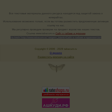
Все текстовые материалы данного ресурса находятся под защитой закона о
копирайтах.
Использование возможно только, если вы готовы разместить предложенную активную
ссылку на нас.
Мы регулярно проводим проверки на предмет воровства наших текстов.
Cсылка www.tabacum.ru
Сайт о табаке и курении
<a href="http://www.tabacum.ru" target=_blank>Сайт о табаке и курении</a>
Copyright © 2006 -
2026 tabacum.ru
О проекте
Разместить рекламу на сайте