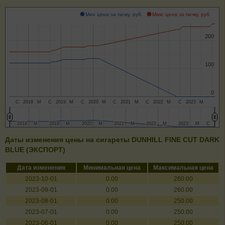
Мин цена за пачку, руб.
Макс цена за пачку, руб.
200
200
100
100
0
0
С
2018
М
С
2019
М
С
2020
М
С
2021
М
С
2022
М
С
2023
М
2018
2018
М
М
2019
2019
М
М
2020
2020
М
М
2021
2021
М
М
2022
2022
М
М
2023
2023
М
М
С
С
Даты изменения цены на сигареты DUNHILL FINE CUT DARK
BLUE (ЭКСПОРТ)
Дата изменения
Минимальная цена
Максимальная цена
2023-10-01
0.00
260.00
2023-09-01
0.00
260.00
2023-08-01
0.00
250.00
2023-07-01
0.00
250.00
2023-06-01
0.00
250.00